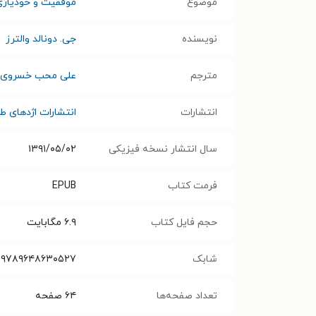
موضوع
موفقیت و خودیاری
نویسنده
جی. دونالد والترز
مترجم
علی محب خسروی
انتشارات
انتشارات اژدهای ط
سال انتشار نسخه فیزیکی
۱۳۹۱/۰۵/۰۲
فرمت کتاب
EPUB
حجم فایل کتاب
۶.۹
مگابایت
شابک
۹۷۸۹۶۴۸۶۳۰۵۲۷
تعداد صفحه‌ها
۶۴
صفحه