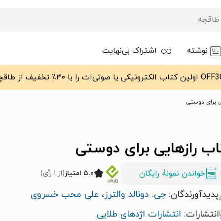
نوشته
اشتراک بی‌نهایت
ی برای دوستی
اب رازهایی برای دوستی
خواندن نمونۀ رایگان
۵.۰ امتیاز
(از ۱ رأی)
پدیدآورندگان:
جی. دونالد والترز
،
علی محب خسروی
انتشارات:
انتشارات اژدهای طلایی