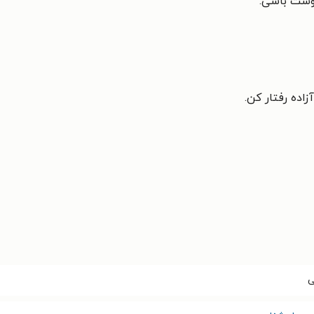
وست باشی.
اده رفتار کن.
ی