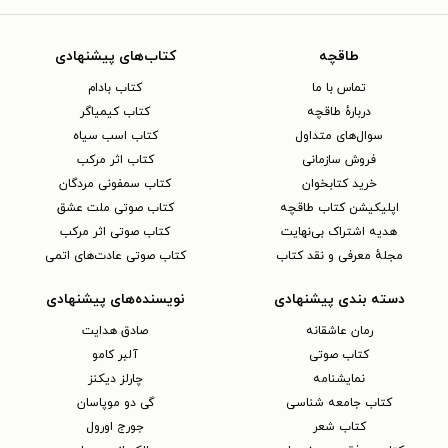
طاقچه
کتاب‌های پیشنهادی
تماس با ما
کتاب بادام
دربارهٔ طاقچه
کتاب کیمیاگر
سوال‌های متداول
کتاب اسب سیاه
فروش سازمانی
کتاب اثر مرکب
خرید کتابخوان
کتاب سمفونی مردگان
اپلیکیشن کتاب طاقچه
کتاب صوتی ملت عشق
هدیه اشتراک بی‌نهایت
کتاب صوتی اثر مرکب
مجلهٔ معرفی و نقد کتاب
کتاب صوتی عادت‌های اتمی
دسته بندی پیشنهادی
نویسنده‌های پیشنهادی
رمان عاشقانه
صادق هدایت
کتاب‌ صوتی
آلبر کامو
نمایشنامه
چارلز دیکنز
کتاب جامعه شناسی
گی دو موپاسان
کتاب شعر
جورج اورول