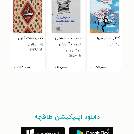
کتاب سفر میرا
کتاب جستارهایی
کتاب بافت گلیم
کتا
پت دیبو
در باب آموزش
زهرا جزایری
سالم
)
۷
(
۴٫۱
میشل بالار
ترجمه در دانشگاه
سعی
)
۱
(
۵٫۰
۵۵,۰۰۰
ت
۴۰,۰۰۰
ت
۳۵,۰۰۰
ت
دانلود اپلیکیشن طاقچه