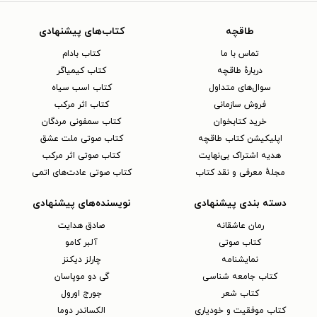
طاقچه
کتاب‌های پیشنهادی
تماس با ما
کتاب بادام
دربارهٔ طاقچه
کتاب کیمیاگر
سوال‌های متداول
کتاب اسب سیاه
فروش سازمانی
کتاب اثر مرکب
خرید کتابخوان
کتاب سمفونی مردگان
اپلیکیشن کتاب طاقچه
کتاب صوتی ملت عشق
هدیه اشتراک بی‌نهایت
کتاب صوتی اثر مرکب
مجلهٔ معرفی و نقد کتاب
کتاب صوتی عادت‌های اتمی
دسته بندی پیشنهادی
نویسنده‌های پیشنهادی
رمان عاشقانه
صادق هدایت
کتاب‌ صوتی
آلبر کامو
نمایشنامه
چارلز دیکنز
کتاب جامعه شناسی
گی دو موپاسان
کتاب شعر
جورج اورول
کتاب موفقیت و خودیاری
الکساندر دوما