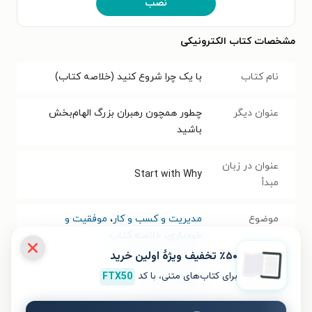
نصب
مشخصات کتاب الکترونیکی
نام کتاب
با یک چرا شروع کنید (خلاصه کتاب)
عنوان دیگر
چطور همچون رهبران بزرگ الهام‌بخش
باشید
عنوان در زبان
Start with Why
مبدأ
موضوع
مدیریت و کسب و کار
،
موفقیت و
خودیاری
،
خلاصه کتاب
٪۵۰ تخفیف ویژۀ اولین خرید
نویسنده
سایمون سینک
برای کتاب‌های متنی، با کد
FTX50
مترجم
فاطمه فراهانی