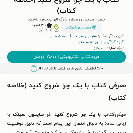
کتاب با یک چرا شروع کنید (خلاصه
کتاب)
چطور همچون رهبران بزرگ الهام‌بخش باشید
۳.۰ امتیاز
خواندن نمونۀ رایگان
(از ۸ رأی)
پدیدآورندگان:
سایمون سینک
،
فاطمه فراهانی
،
گروه گردآوری و ترجمه سبکتو
انتشارات:
سبکتو
خرید کتاب الکترونیکی
|
۱۲,۸۰۰
تومان
٪۳۰ تخفیف اولین خرید کتاب با کد
OFF30
معرفی کتاب با یک چرا شروع کنید (خلاصه
کتاب)
میکروکتاب
با یک چرا شروع کنید
اثر
سایمون سینک
با
زبانی ساده به دنبال انتقال این پیام است که دلیل موفقیت
رهبران بزرگ دنیا، شیوه تفکر و عملکرد متفاوت آنهاست.