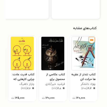
کتاب‌های مشابه
کتاب تندتر از عقربه
کتاب عکاسی از
کتاب قدرت عادت:
کتا
ها حرکت کن
محصول برای
چرایی کارهایی که
گرگ
بهزاد دانشگر
تبلیغات
فرشید خیرآبادی
چارلز داهیگ
انجام می دهیم، در
جرد
۹
)
۳۲۶
(
۳٫۶
)
۱۷۷
(
۴٫۸
)
۳۰۸
(
۴٫۴
زندگی و کسب و کار
۱۲۰,۰۰۰
ت
۱۲۰,۰۰۰
ت
۱۲۵,۰۰۰
ت