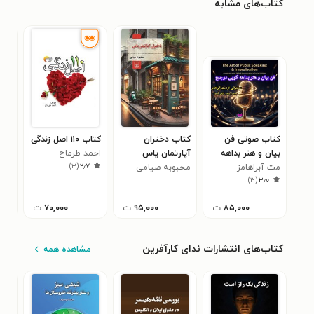
کتاب‌های مشابه
کتاب صوتی فن
کتاب دختران
کتاب ۱۱۰ اصل زندگی
کتا
بیان و هنر بداهه
آپارتمان یاس
احمد طرماح
اصط
)
۳
(
۲٫۷
مت آبراهامز
گویی در جمع
محبوبه صیامی
هوا
حسی
)
۳
(
۳٫۰
۸۵,۰۰۰
ت
۹۵,۰۰۰
ت
۷۰,۰۰۰
ت
کتاب‌های انتشارات ندای کارآفرین
مشاهده همه