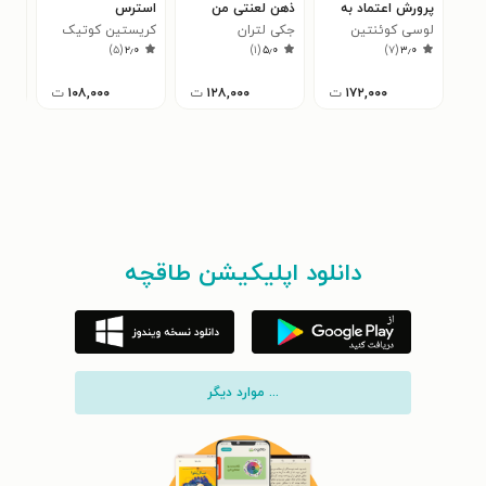
پرورش اعتماد به
ذهن لعنتی من
استرس
اعت
نفس در کودک
لوسی کوئنتین
جکی لتران
اجازه نمی دهد!
کریستین کوتیک
جنی
۰
)
۵
(
۲٫۰
)
۱
(
۵٫۰
)
۷
(
۳٫۰
خجالتی
(کتاب راهنما برای
پسران نوجوان)
۱۷۲,۰۰۰
ت
۱۲۸,۰۰۰
ت
۱۰۸,۰۰۰
ت
دانلود اپلیکیشن طاقچه
... موارد دیگر