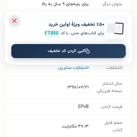
عنوان دیگر
برای بچه‌های ۹ سال به بالا
موضوع
روان‌شناسی کودک و نوجوان
٪۵۰ تخفیف ویژۀ اولین خرید
برای کتاب‌های متنی، با کد
FTX50
نویسنده
باب بدوره
کپی کردن کد تخفیف
مترجم
سیدحسین فدایی‌حسین
انتشارات
انتشارات صابرین
سال انتشار
۱۳۹۸/۰۷/۲۱
نسخه فیزیکی
فرمت کتاب
EPUB
حجم فایل
۴۷.۱۳
مگابایت
کتاب