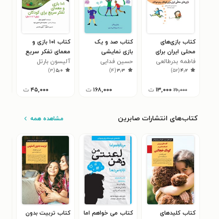
کتاب بازی‌های
کتاب صد و یک
کتاب ۱۰۱ بازی و
محلی ایران برای
بازی نمایشی
معمای تفکر سریع
آرا
فاطمه بدرطالعی
کودکان و نوجوانان
حسین فدایی
برای کودکان
آلیسون بارتل
آلی
۸
)
۳
(
۵٫۰
)
۴
(
۳٫۳
)
۵۲
(
۴٫۲
حسین
۱۳,۰۰۰
ت
۱۶۸,۰۰۰
ت
۴۵,۰۰۰
ت
۲۶,۰۰۰
کتاب‌های انتشارات صابرین
مشاهده همه
کتاب کلیدهای
کتاب می خواهم اما
کتاب تربیت بدون
کتا