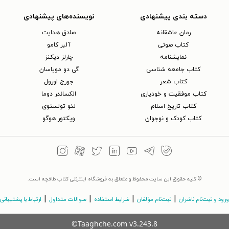
دسته بندی پیشنهادی
نویسنده‌های پیشنهادی
رمان عاشقانه
صادق هدایت
کتاب‌ صوتی
آلبر کامو
نمایشنامه
چارلز دیکنز
کتاب جامعه شناسی
گی دو موپاسان
کتاب شعر
جورج اورول
کتاب موفقیت و خودیاری
الکساندر دوما
کتاب تاریخ اسلام
لئو تولستوی
کتاب کودک و نوجوان
ویکتور هوگو
© کلیه حقوق این سایت محفوظ و متعلق به فروشگاه اینترنتی کتاب طاقچه است.
|
|
|
|
ورود و ثبت‌نام ناشران
ثبت‌نام مؤلفان
شرایط استفاده
سوالات متداول
ارتباط با پشتیبانی
©Taaghche.com
v
3.243.8