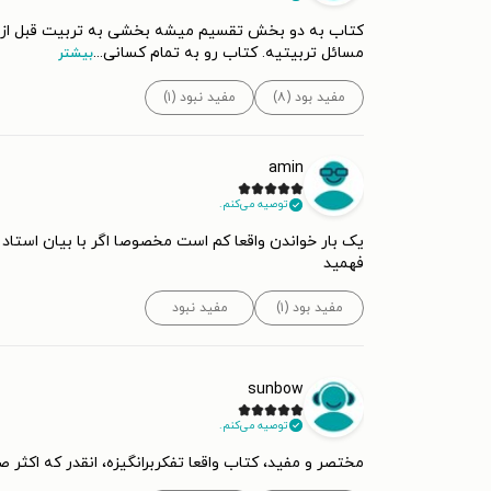
کتاب به دو بخش تقسیم میشه بخشی به تربیت قبل از بل
مسائل تربیتیه. کتاب رو به تمام کسانی
...
بیشتر
مفید بود (۸)
مفید نبود (۱)
amin
توصیه می‌کنم.
یک بار خواندن واقعا کم است مخصوصا اگر با بیان استاد 
فهمید
مفید بود (۱)
مفید نبود
sunbow
توصیه می‌کنم.
مختصر و مفید، کتاب واقعا تفکربرانگیزه، انقدر که اکثر ص