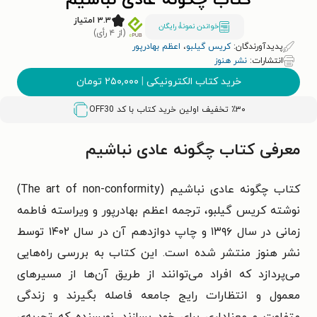
کتاب چگونه عادی نباشیم
۳.۳ امتیاز
خواندن نمونۀ رایگان
(از ۴ رأی)
پدیدآورندگان:
کریس گیلبو
،
اعظم بهادرپور
انتشارات:
نشر هنوز
خرید کتاب الکترونیکی
|
۲۵۰,۰۰۰
تومان
٪۳۰ تخفیف اولین خرید کتاب با کد
OFF30
معرفی کتاب چگونه عادی نباشیم
کتاب چگونه عادی نباشیم (The art of non-conformity)
نوشته کریس گیلبو، ترجمه اعظم بهادرپور و ویراسته فاطمه
زمانی در سال ۱۳۹۶ و چاپ دوازدهم آن در سال ۱۴۰۲ توسط
نشر هنوز منتشر شده است. این کتاب به بررسی راه‌هایی
می‌پردازد که افراد می‌توانند از طریق آن‌ها از مسیرهای
معمول و انتظارات رایج جامعه فاصله بگیرند و زندگی
متفاوت و معناداری برای خود بسازند. نویسنده که تجربه‌ی