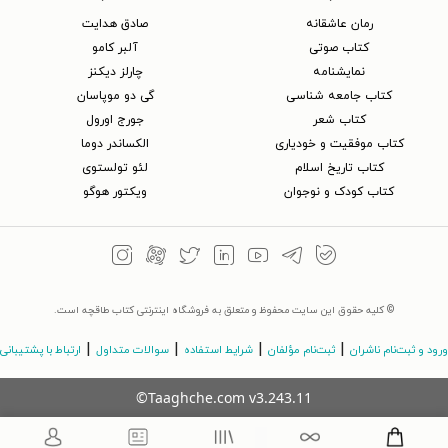
رمان عاشقانه
صادق هدایت
کتاب‌ صوتی
آلبر کامو
نمایشنامه
چارلز دیکنز
کتاب جامعه شناسی
گی دو موپاسان
کتاب شعر
جورج اورول
کتاب موفقیت و خودیاری
الکساندر دوما
کتاب تاریخ اسلام
لئو تولستوی
کتاب کودک و نوجوان
ویکتور هوگو
© کلیه حقوق این سایت محفوظ و متعلق به فروشگاه اینترنتی کتاب طاقچه است.
|
|
|
|
ورود و ثبت‌نام ناشران
ثبت‌نام مؤلفان
شرایط استفاده
سوالات متداول
ارتباط با پشتیبانی
©Taaghche.com
v
3.243.11