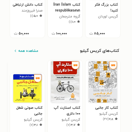
کتاب بزرگ فکر
کتاب İran İslam
کتاب دانش ارتباطی
کنید!
respublikasının
صدرا فیروزمند
)
۱
(
۵٫۰
گریس لوردان
گروه مترجمان
Konstitusiyası
)
۱
(
۱٫۰
۸۵,۰۰۰
ت
۱۰۰,۰۰۰
ت
۵۰,۰۰۰
ت
کتاب‌های کریس گیلبو
مشاهده همه
کتاب کار جانبی
کتاب استارت آپ
کتاب صوتی شغل
کتا
کریس گیلبو
۱۰۰ دلاری
جانبی
کری
۵
)
۴۶
(
۲٫۸
کریس گیلبو
کریس گیلبو
)
۷
(
۳٫۱
)
۷
(
۳٫۷