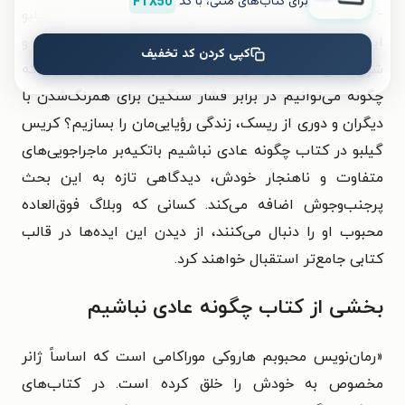
برای کتاب‌های متنی، با کد
FTX50
- گرچن روبین (نویسنده‌ی کتاب پروژه‌ی شادی): کریس گیلبو
ایندیانا جونزِ متخصصان مسیر شغلی است. او با بینش و
کپی کردن کد تخفیف
شوخ‌طبعی خاص خودش به پرسشی حیاتی می‌پردازد؛ این که
چگونه می‌توانیم در برابر فشار سنگین برای همرنگ‌شدن با
دیگران و دوری از ریسک، زندگی رؤیایی‌مان را بسازیم؟ کریس
گیلبو در کتاب چگونه عادی نباشیم باتکیه‌بر ماجراجویی‌های
متفاوت و ناهنجار خودش، دیدگاهی تازه به این بحث
پرجنب‌وجوش اضافه می‌کند. کسانی که وبلاگ فوق‌العاده
محبوب او را دنبال می‌کنند، از دیدن این ایده‌ها در قالب
کتابی جامع‌تر استقبال خواهند کرد.
بخشی از کتاب چگونه عادی نباشیم
«
رمان‌نویس محبوبم هاروکی موراکامی است که اساساً ژانر
مخصوص به خودش را خلق کرده است. در کتاب‌های