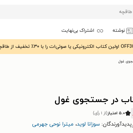
نوشته
اشتراک بی‌نهایت
جوی غول
اب در جستجوی غول
۵.۰ امتیاز
(از ۱ رأی)
پدیدآورندگان:
سوزانا لوید
،
میترا نوحی جهرمی