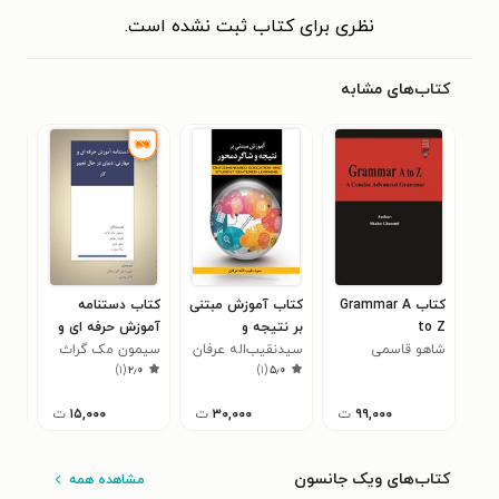
نظری برای کتاب ثبت نشده است.
کتاب‌های مشابه
کتاب Grammar A
کتاب آموزش مبتنی
کتاب دستنامه
کتا
to Z
بر نتیجه و
آموزش حرفه ای و
جوز
شاهو قاسمی
شاگردمحور
سیدنقیب‌اله عرفان
مهارتی؛ دنیای در
سیمون مک گراث
)
۱
(
۲٫۰
)
۱
(
۵٫۰
حال تغییر کار
۹۹,۰۰۰
ت
۳۰,۰۰۰
ت
۱۵,۰۰۰
ت
کتاب‌های ویک جانسون
مشاهده همه