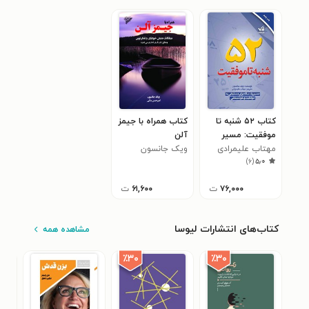
کتاب ۵۲ شنبه تا
کتاب همراه با جیمز
موفقیت: مسیر
آلن
یک‌ساله برای
مهتاب علیمرادی
ویک جانسون
)
۶
(
۵٫۰
دست‌یابی به
موفقیت و
۷۶,۰۰۰
ت
۶۱,۶۰۰
ت
خوشبختی
کتاب‌های انتشارات لیوسا
مشاهده همه
٪۳۰
٪۳۰