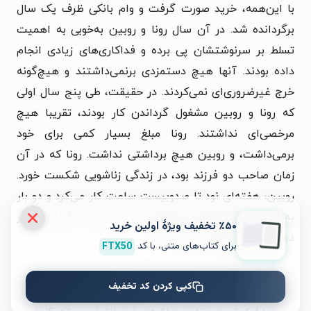
با این‌همه، خرید صورت گرفت و وام بانکی ظرف یک سال
برگردانده شد. در آن سال رونا و روبین به‌خوبی به اهمیت
تسلط بر سرنوشتشان پی برده و فداکاری‌های زیادی انجام
داده بودند. آنها هیچ دستمزدی برنمی‌داشتند و هیچ‌گونه
خرج غیرضروری‌ای نمی‌کردند. در حقیقت، طی پنج سال اولی
که رونا و روبین مشغول گرداندن کار بودند، تقریبا هیچ
مرخصی‌ای نداشتند. رونا مبلغ بسیار کمی برای خود
برمی‌داشت، و روبین هیچ برداشتی نداشت. رونا که در آن
زمان صاحب دو فرزند بود، در زندگی زناشویی شکست خورد.
روبین، هفته‌ای نود تا صدوبیست ساعت کار می‌کرد و دو بار
به‌دلیل خستگی مفرط در بیمارستان بستری شد. فشار کار هر
٪۵۰ تخفیف ویژۀ اولین خرید
دو خواهر را فرسوده کرده بود.
»
برای کتاب‌های متنی، با کد
FTX50
برای تجربه‌ای بهتر در دانلود کتاب برقص تا باران ببارد و
کپی کردن کد تخفیف
خواندن آن، اپلیکیشن طاقچه را به‌صورت رایگان نصب کنید.