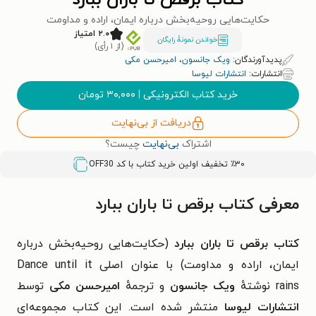
کتاب برقص تا باران ببارد
حکایت‌هایی روحیه‌بخش درباره ایمان، اراده و مداومت
۲.۰ امتیاز
خواندن نمونۀ رایگان
(از ۱ رأی)
پدیدآورندگان:
ویک جانسون
،
امیرحسن مکی
انتشارات:
انتشارات لیوسا
خرید کتاب الکترونیکی
|
۳۰,۰۰۰
تومان
دریافت از بی‌نهایت
اشتراک
بی‌نهایت
چیست؟
٪۳۰ تخفیف اولین خرید کتاب با کد
OFF30
معرفی کتاب برقص تا باران ببارد
کتاب برقص تا باران ببارد
(
حکایت‌هایی روحیه‌بخش درباره
ایمان، اراده و مداومت) با عنوان اصل
ی
Dance until it
rains
نوشتهٔ
ویک جانسون
و ترجمهٔ
امیرحسن مکی
توسط
انتشارات لیوسا
منتشر شده است.
این کتاب مجموعه‌ای