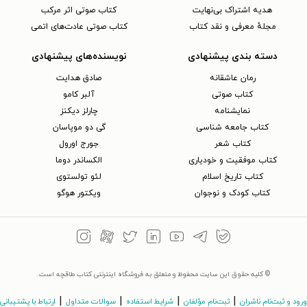
هدیه اشتراک بی‌نهایت
کتاب صوتی اثر مرکب
مجلهٔ معرفی و نقد کتاب
کتاب صوتی عادت‌های اتمی
دسته بندی پیشنهادی
نویسنده‌های پیشنهادی
رمان عاشقانه
صادق هدایت
کتاب‌ صوتی
آلبر کامو
نمایشنامه
چارلز دیکنز
کتاب جامعه شناسی
گی دو موپاسان
کتاب شعر
جورج اورول
کتاب موفقیت و خودیاری
الکساندر دوما
کتاب تاریخ اسلام
لئو تولستوی
کتاب کودک و نوجوان
ویکتور هوگو
© کلیه حقوق این سایت محفوظ و متعلق به فروشگاه اینترنتی کتاب طاقچه است.
|
|
|
|
ورود و ثبت‌نام ناشران
ثبت‌نام مؤلفان
شرایط استفاده
سوالات متداول
ارتباط با پشتیبانی