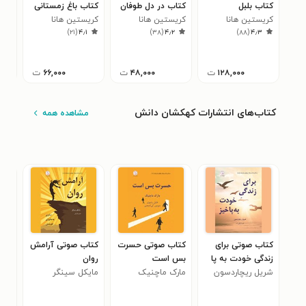
کتاب بلبل
کتاب در دل طوفان
کتاب باغ زمستانی
کتا
کریستین هانا
کریستین هانا
کریستین هانا
کری
۵
)
۲۱
(
۴٫۱
)
۳۸
(
۴٫۲
)
۸۸
(
۴٫۳
۱۲۸,۰۰۰
ت
۴۸,۰۰۰
ت
۶۶,۰۰۰
ت
کتاب‌های انتشارات کهکشان دانش
مشاهده همه
کتاب صوتی برای
کتاب صوتی حسرت
کتاب صوتی آرامش
کتا
زندگی خودت به پا
بس است
روان
راه
خیز
شریل ریچاردسون
مارک ماچنیک
مایکل سینگر
خجا
مگا