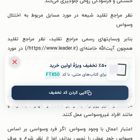
خستگی و فرسودگی روحی جلوگیری می‌کند.
نظر مراجع تقلید شیعه در مورد مسایل مربوط به اختلال
وسواس
بنابر وبسایتهای رسمی مراجع تقلید، نظر مراجع تقلید
همچون آیت‌الله خامنه‌ای (https://www.leader.ir/) در مورد
مسائل مربوط به وسواس، تأکید فراوانی بر عمل کردن مانند
٪۵۰ تخفیف ویژۀ اولین خرید
افراد سالم و بی‌توجهی به وسوسه‌ها دارند.
برای کتاب‌های متنی، با کد
FTX50
به طور خلاصه، برخی از فتاوی در این زمینه چنین است:
کپی کردن کد تخفیف
لزوم عمل مانند افراد سالم: افراد وسواسی باید در انجام
عبادات و امور روزمره، بنا را بر صحت و طهارت بگذارند و
مانند افراد غیروسواسی عمل کنند.
اعتبار اعمال با وجود وسواس: اگر فرد وسواسی بر اساس
وسواس خود عملی را نجس بداند، اما از نظر شرع و عرف