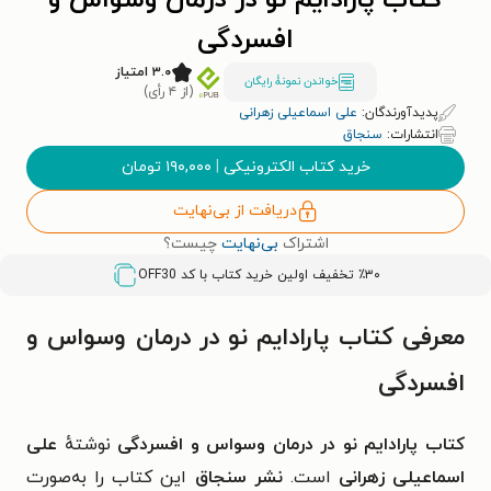
کتاب پارادایم نو در درمان وسواس و
افسردگی
۳.۰ امتیاز
خواندن نمونۀ رایگان
(از ۴ رأی)
پدیدآورندگان:
علی اسماعیلی زهرانی
انتشارات:
سنجاق
خرید کتاب الکترونیکی
|
۱۹۰,۰۰۰
تومان
دریافت از بی‌نهایت
اشتراک
بی‌نهایت
چیست؟
٪۳۰ تخفیف اولین خرید کتاب با کد
OFF30
معرفی کتاب پارادایم نو در درمان وسواس و
افسردگی
کتاب پارادایم نو در درمان وسواس و افسردگی
نوشتهٔ
علی
اسماعیلی زهرانی
است.
نشر سنجاق
این کتاب را به‌صورت