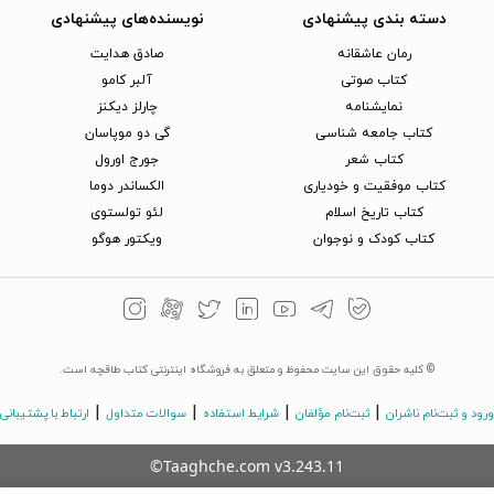
دسته بندی پیشنهادی
نویسنده‌های پیشنهادی
رمان عاشقانه
صادق هدایت
کتاب‌ صوتی
آلبر کامو
نمایشنامه
چارلز دیکنز
کتاب جامعه شناسی
گی دو موپاسان
کتاب شعر
جورج اورول
کتاب موفقیت و خودیاری
الکساندر دوما
کتاب تاریخ اسلام
لئو تولستوی
کتاب کودک و نوجوان
ویکتور هوگو
© کلیه حقوق این سایت محفوظ و متعلق به فروشگاه اینترنتی کتاب طاقچه است.
|
|
|
|
ورود و ثبت‌نام ناشران
ثبت‌نام مؤلفان
شرایط استفاده
سوالات متداول
ارتباط با پشتیبانی
©Taaghche.com
v
3.243.11