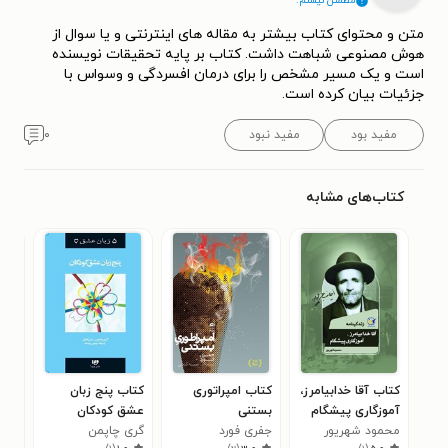
مطمئن نیستم.
متن و محتوای کتاب بیشتر به مقاله های اینترنتی و یا سوال از
هوش مصنوعی شباهت داشت. کتاب بر پایه تحقیقات نویسنده
است و یک مسیر مشخص را برای درمان افسردگی و وسواس با
جزئیات بیان کرده است.
مفید بود
مفید نبود
۰
کتاب‌های مشابه
کتاب آقا خدابیامرز،
کتاب امپراتوری
کتاب پنج زبان
کتا
آموزگاری پیشگام
بستنی
عشق کودکان
شهر
محمود شهریور
جفری فورد
گری چاپمن
شهر