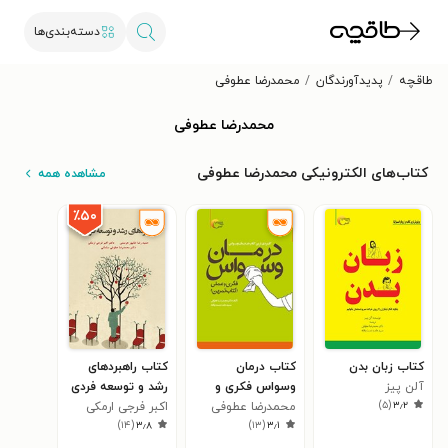
دسته‌بندی‌ها
طاقچه
پدیدآورندگان
محمدرضا عطوفی
محمدرضا عطوفی
کتاب‌های الکترونیکی محمدرضا عطوفی
مشاهده همه
٪۵۰
کتاب زبان بدن
کتاب درمان
کتاب راهبردهای
آلن پیز
وسواس فکری و
رشد و توسعه‌ فردی
)
۵
(
۳٫۲
عملی (کتاب
محمدرضا عطوفی
اکبر فرجی ارمکی
)
۱۴
(
۳٫۸
)
۱۳
(
۳٫۱
تمرین)