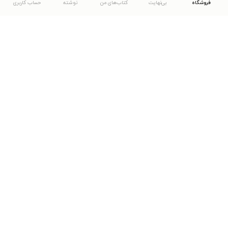
فروشگاه
بی‌نهایت
کتاب‌های من
نوشته
حساب کاربری
دانلود اپلیکیشن طاقچه
... موارد دیگر
مشاهدهٔ دیگر نسخه‌های طاقچه