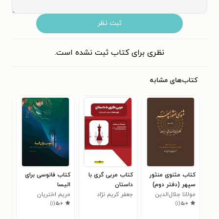
ثبت نظر
نظری برای کتاب ثبت نشده است.
کتاب‌های مشابه
کتاب مثنوی منثور
کتاب مربی گری با
کتاب فانوسی برای
سپهر (دفتر دوم)
داستان
الیسا
اعت
مولانا جلال‌الدین
جعفر کریم نژاد
مریم اختریان
یوا
)
۱
(
۵٫۰
)
۱
(
۵٫۰
محمد بلخی مولوی