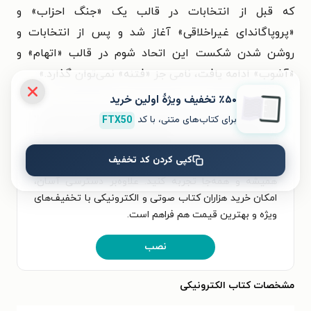
که قبل از انتخابات در قالب یک «جنگ احزاب» و
«پروپاگاندای غیراخلاقی» آغاز شد و پس از انتخابات و
روشن شدن شکست این اتحاد شوم در قالب «اتهام» و
«آشوب» ادامه یافت، نامی جز «فتنه» نمی‌توان گذارد.»
٪۵۰ تخفیف ویژۀ اولین خرید
برای تجربه‌ای بهتر در دانلود کتاب عبور از فتنه (جلد اول،
برای کتاب‌های متنی، با کد
FTX50
بروز فتنه) و خواندن آن، اپلیکیشن طاقچه را به‌صورت
رایگان نصب کنید. در اپلیکیشن می‌توانید مطالعه‌ی خود را
کپی کردن کد تخفیف
شخصی‌سازی کنید و لذت خواندن و شنیدن کتاب‌ها را
همیشه و همه‌جا تجربه کنید. علاوه‌بر دسترسی آسان،
امکان خرید هزاران کتاب صوتی و الکترونیکی با تخفیف‌های
ویژه و بهترین قیمت هم فراهم است.
نصب
مشخصات کتاب الکترونیکی