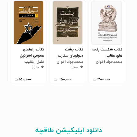
کتاب شکست پنجه
کتاب پشت
کتاب راهنمای
کتا
های عقاب
دیوارهای سفارت
عمومی اسرائیل
عمو
محمدجواد اخوان
محمدجواد اخوان
فضل النقیب
شناسی ۲۰۲۰ (جلد
سمی
۰
)
۲
(
۱٫۰
)
۱
(
۵٫۰
ششم)
پنج
۳۰۰,۰۰۰
ت
۲۵۰,۰۰۰
ت
۱۵۰,۰۰۰
ت
دانلود اپلیکیشن طاقچه