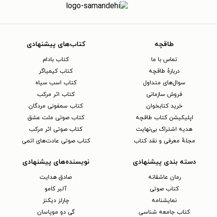
طاقچه
کتاب‌های پیشنهادی
تماس با ما
کتاب بادام
دربارهٔ طاقچه
کتاب کیمیاگر
سوال‌های متداول
کتاب اسب سیاه
فروش سازمانی
کتاب اثر مرکب
خرید کتابخوان
کتاب سمفونی مردگان
اپلیکیشن کتاب طاقچه
کتاب صوتی ملت عشق
هدیه اشتراک بی‌نهایت
کتاب صوتی اثر مرکب
مجلهٔ معرفی و نقد کتاب
کتاب صوتی عادت‌های اتمی
دسته بندی پیشنهادی
نویسنده‌های پیشنهادی
رمان عاشقانه
صادق هدایت
کتاب‌ صوتی
آلبر کامو
نمایشنامه
چارلز دیکنز
کتاب جامعه شناسی
گی دو موپاسان