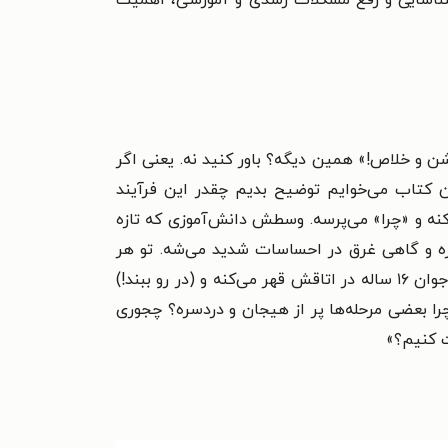
ن و خلاص!» همین دیگه؟ باور کنید نه. یعنی اگر
ی کنیم؟ ما تو این کتاب می‌خوایم توضیح بدیم چقدر این فرآیند
‌کنه و «چرا» می‌پرسه. وسطش دانش‌آموزی که تازه
ه و گاهی غرق در احساسات شدید می‌شه. تو هر
قسمت این سریال، صدجور ماجرا رخ می‌ده: گاهی کودک ۶ ساله‌تون وسط خونه نقاشی دیواری خلق می‌کنه. گاهی یه نوجوان ۱۶ ساله در اتاقش قهر می‌کنه و (در رو ببند!)
چرا بعضی مرحله‌ها پر از هیجان و دردسره؟ چجوری
ت کنیم؟»