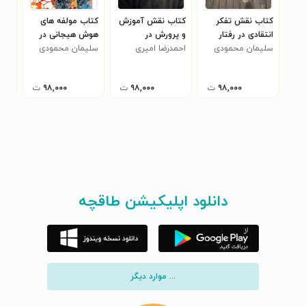
کتاب نقش تفکر
کتاب نقش آموزش
کتاب مولفه های
کتا
انتقادی در رفتار
و پرورش در
هوش هیجانی در
یاد
متقابل معلم -
سلیمان محمودی
پیشگیری از
احمدرضا امیری
ناهنجاری های
سلیمان محمودی
سجا
های
شاگرد
بزهکاری کودکان و
رفتاری دانش
نوجوانان
آموزان
۹۸,۰۰۰
ت
۹۸,۰۰۰
ت
۹۸,۰۰۰
ت
دانلود اپلیکیشن طاقچه
... موارد دیگر