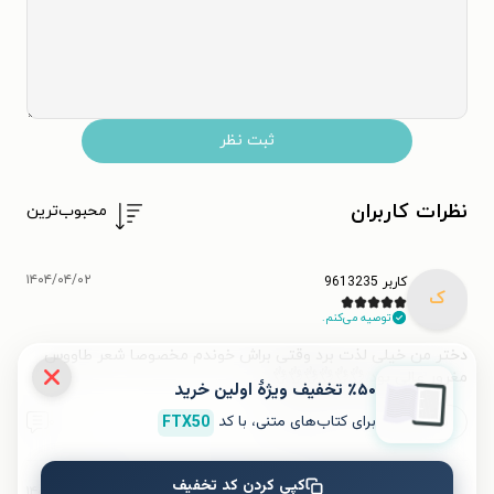
ثبت نظر
نظرات کاربران
محبوب‌ترین
۱۴۰۴/۰۴/۰۲
کاربر 9613235
ک
توصیه می‌کنم.
دختر من خیلی لذت برد وقتی براش خوندم مخصوصا شعر طاووس
مغرور عالی بود 👌👌👌👌👌👌
٪۵۰ تخفیف ویژۀ اولین خرید
برای کتاب‌های متنی، با کد
FTX50
مفید بود (۳)
مفید نبود
۰
کپی کردن کد تخفیف
۱۴۰۴/۰۳/۲۳
کاربر 9587419