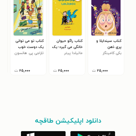
کتاب سیندایلا و
کتاب راگو حیوان
کتاب تو می توانی
کتاب
پری ذهن
خانگی می گیرد؛ یک
یک دوست خوب
اسک
بکی کامینگز
ماتیلدا پیتر
اژدهای رنگی جادویی
باشی (به سبک
تاراجی پی. هانسون
ویل
۰
خودت!)
۲۵,۰۰۰
ت
۲۵,۰۰۰
ت
۲۵,۰۰۰
ت
دانلود اپلیکیشن طاقچه