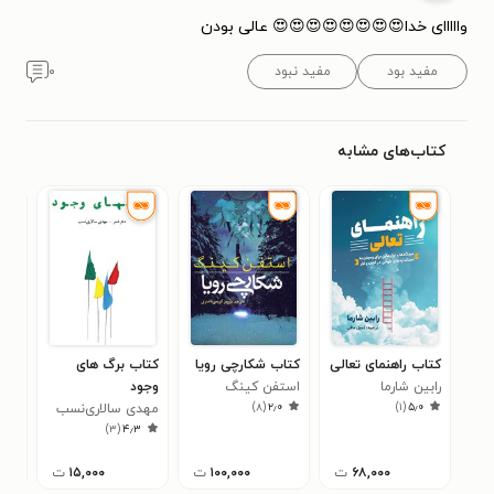
وااااای خدا😍😍😍😍😍😍😍😍 عالی بودن
مفید بود
مفید نبود
۰
کتاب‌های مشابه
کتاب راهنمای تعالی
کتاب شکارچی رویا
کتاب برگ های
کتا
رابین شارما
استفن کینگ
وجود
امی
۰
)
۸
(
۲٫۰
)
۱
(
۵٫۰
مهدی سالاری‌نسب
)
۳
(
۴٫۳
۶۸,۰۰۰
ت
۱۰۰,۰۰۰
ت
۱۵,۰۰۰
ت