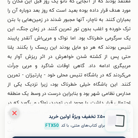
معتقد بودند که از آنجایی که ناتو یک روز قبل این مکان را
مورد هدف قرار داده بوده بعید است که روز بعد دوباره آن را
بمباران کنند. به ناچار، آنها مجبور شدند در زمین‌هایی با بتن
ترک خورده و اغلب بدون تور تمرین کنند. در زمان جنگ، این
یک سرگرمی خطرناک بود. اما نواک و مربی‌اش آنقدر پایبند
تنیس بودند که هر دو مایل بودند این ریسک را بکنند. یلنا
حتی پس از کشته شدن خواهرش در اثر ریزش آوار به
مربیگری ادامه داد. گاهی اوقات شاگرد و مربی جرأت
می‌کردند که در باشگاه تنیس محلی خود - پارتیزان - تمرین
کنند. این باشگاه خیلی خطرناک بود، زیرا نزدیک یکی از
مدارس نظامی شهر بود و بنابراین درست در وسط یک منطقه
احتمالی قرار داشت. با وجود این تهدید، نواک می‌گوید که در
باشگاه تنیس خود به طرز عجیبی احساس امنیت می‌کرد و
٪۵۰ تخفیف ویژۀ اولین خرید
اغلب، ساعت‌ها تمرین می‌کرد. او حتی در مسابقات کودکان
برای کتاب‌های متنی، با کد
FTX50
که در روزهای آرام‌تر حملات بمباران برگزار می‌شد، شرکت