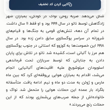
کرد. آسیب‌های دوران کودکی شخصیت یک فرد را مشخص
کپی کردن کد تخفیف
می‌کند و جنبه‌هایی از شخصیت را به خوبی در ادامه زندگی
شکل می‌دهد. ضربه روحی نواک در کودکی، بمباران شهر
زادگاهش توسط ناتو در سال ۱۹۹۹ بود و او فقط ۱۱ سال داشت.
در تمام آن دهه، تنش‌های قومی به جنگ‌ها و قیام‌های
شرورانه در سراسر یوگسلاوی سابق دامن زده بود. در سال
۱۹۹۸ این خصومت‌ها به کوزوو که استانی در جنوب یوگسلاوی
هم مرز با آلبانی است، کشیده شد. ناتو در تلاش برای پایان
دادن به جنایاتی که توسط سربازان تحت فرماندهی
اسلوبودان میلوشویچ علیه اقلیت‌های آلبانیایی انجام
می‌شد، اقدام به بمباران هوایی بی‌وقفه‌ای کرد که بین ماه
مارس و ژوئن به مدت دو ماه و نیم ادامه یافت. متأسفانه
بلگراد بار عمده این حملات هوایی را متحمل شد. نواک و
خانواده‌اش از جمله صرب‌های بی‌شماری بودند که از این
حملات رنج می‌بردند.»