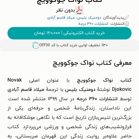
کتاب نواک جوکوویچ
بدون نظر
پدیدآورندگان:
دومنیک بلیس
،
میلاد قاسم آبادی
انتشارات:
انتشارات ۳۶۰ درجه
خرید کتاب الکترونیکی
|
۱۲۰,۰۰۰
تومان
٪۳۰ تخفیف اولین خرید کتاب با کد
OFF30
معرفی کتاب نواک جوکوویچ
کتاب نواک جوکوویچ
با عنوان اصلی
Novak
Djokovic
نوشتهٔ
دومنیک بلیس
با ترجمهٔ
میلاد قاسم آبادی
توسط
انتشارات ۳۶۰ درجه
در سال ۱۳۹۹ منتشر شده است.
این ناداستان، زندگی‌نامهٔ شخصی و حرفه‌ای یکی از
بزرگ‌ترین تنیس‌بازان تاریخ است که با نگاهی موشکافانه به
فرازونشیب‌های زندگی شخصی و ورزشی می‌پردازد. کتاب
حاضر علاوه‌بر روایت زندگی این قهرمان صربستانی، به