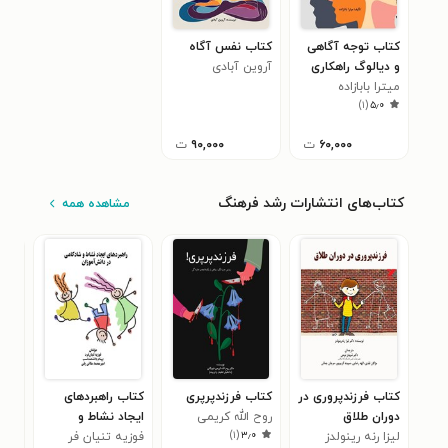
کتاب توجه آگاهی
کتاب نفس آگاه
و دیالوگ راهکاری
آروین آبادی
میترا بابازاده
برای زندگی مطلوب
)
۱
(
۵٫۰
۶۰,۰۰۰
ت
۹۰,۰۰۰
ت
کتاب‌های انتشارات رشد فرهنگ
مشاهده همه
کتاب فرزندپروری در
کتاب فرزندپرپری
کتاب راهبردهای
کتا
دوران طلاق
روح الله کریمی
ایجاد نشاط و
پژو
)
۱
(
۳٫۰
لیزا رنه رینولدز
خویگانی
فوزیه تنیان فر
شادکامی در دانش
رفت
فرد