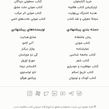
خرید کتابخوان
کتاب سمفونی مردگان
اپلیکیشن کتاب طاقچه
کتاب صوتی ملت عشق
هدیه اشتراک بی‌نهایت
کتاب صوتی اثر مرکب
مجلهٔ معرفی و نقد کتاب
کتاب صوتی عادت‌های اتمی
دسته بندی پیشنهادی
نویسنده‌های پیشنهادی
رمان عاشقانه
صادق هدایت
کتاب‌ صوتی
آلبر کامو
نمایشنامه
چارلز دیکنز
کتاب جامعه شناسی
گی دو موپاسان
کتاب شعر
جورج اورول
کتاب موفقیت و خودیاری
الکساندر دوما
کتاب تاریخ اسلام
لئو تولستوی
کتاب کودک و نوجوان
ویکتور هوگو
© کلیه حقوق این سایت محفوظ و متعلق به فروشگاه اینترنتی کتاب طاقچه است.