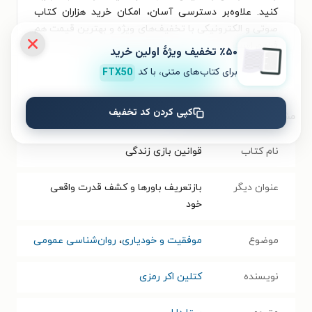
کنید. علاوه‌بر دسترسی آسان، امکان خرید هزاران کتاب
صوتی و الکترونیکی با تخفیف‌های ویژه و بهترین قیمت هم
فراهم است.
٪۵۰ تخفیف ویژۀ اولین خرید
برای کتاب‌های متنی، با کد
FTX50
نصب
کپی کردن کد تخفیف
مشخصات کتاب الکترونیکی
نام کتاب
قوانین بازی زندگی
عنوان دیگر
بازتعریف باورها و کشف قدرت واقعی
خود
موضوع
موفقیت و خودیاری
،
روان‌شناسی عمومی
نویسنده
کتلین اکر رمزی