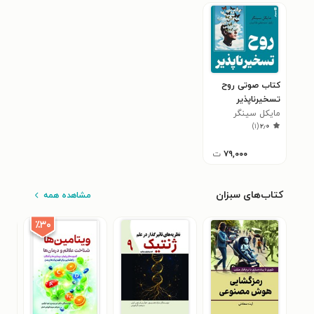
کتاب صوتی روح
تسخیرناپذیر
مایکل سینگر
(خلاصه کتاب)
)
۱
(
۲٫۰
۷۹,۰۰۰
ت
کتاب‌های سبزان
مشاهده همه
٪۳۰