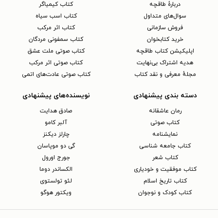
دربارهٔ طاقچه
کتاب کیمیاگر
سوال‌های متداول
کتاب اسب سیاه
فروش سازمانی
کتاب اثر مرکب
خرید کتابخوان
کتاب سمفونی مردگان
اپلیکیشن کتاب طاقچه
کتاب صوتی ملت عشق
هدیه اشتراک بی‌نهایت
کتاب صوتی اثر مرکب
مجلهٔ معرفی و نقد کتاب
کتاب صوتی عادت‌های اتمی
دسته بندی پیشنهادی
نویسنده‌های پیشنهادی
رمان عاشقانه
صادق هدایت
کتاب‌ صوتی
آلبر کامو
نمایشنامه
چارلز دیکنز
کتاب جامعه شناسی
گی دو موپاسان
کتاب شعر
جورج اورول
کتاب موفقیت و خودیاری
الکساندر دوما
کتاب تاریخ اسلام
لئو تولستوی
کتاب کودک و نوجوان
ویکتور هوگو