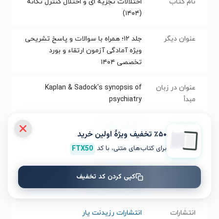
نام کتاب
اختلالات تجزیه ای و اختلال کنترل تکانه
(۱۴۰۴)
عنوان دیگر
جلد ۱۲؛ همراه با سوالات و پاسخ تشریحی
ویژه آمادگی آزمون ارتقاء و بورد
تخصصی ۱۴۰۴
عنوان در زبان
Kaplan & Sadock's synopsis of
مبدأ
psychiatry
موضوع
پزشکی عمومی
٪۵۰ تخفیف ویژۀ اولین خرید
برای کتاب‌های متنی، با کد
FTX50
مترجم
آلاله بهرامیان
گردآورنده
زهرا محمدی بینا
،
سارا صادقی پور میبدی
،
کپی کردن کد تخفیف
پریسا حمیدی عدل
انتشارات
انتشارات رزیدنت یار