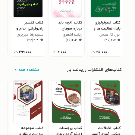
کتاب ایمونولوژی
کتاب آنچه باید
کتاب تفسیر
کتاب
پایه؛ فعالیت ها و
درباره سرطان
رادیوگرافی اندام و
جام
بیماری های
ابول کا. عباس
زینب اشعری
پستان بدانیم
ستون فقرات
سعیدرضا مهرپرور
تست
حمی
۶
)
۲۳
(
۴٫۳
)
۴۰
(
۴٫۳
)
۳۷
(
۴٫۷
سیستم ایمنی
آزم
۲۵,۰۰۰
ت
۲,۰۰۰
ت
۴۹۹,۰۰۰
ت
کتاب‌های انتشارات رزیدنت یار
مشاهده همه
کتاب اختلالات
کتاب پروستات
کتاب مجموعه
کتا
حرکتی (ویژه آزمون
(ویژه آزمون های
سوالات ارتقاء و
سوا