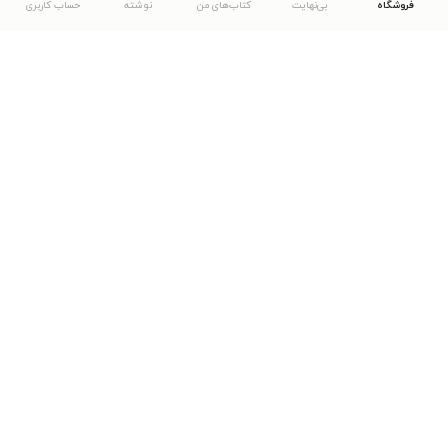
فروشگاه
بی‌نهایت
کتاب‌های من
نوشته
حساب کاربری
دانلود اپلیکیشن طاقچه
... موارد دیگر
مشاهدهٔ دیگر نسخه‌های طاقچه