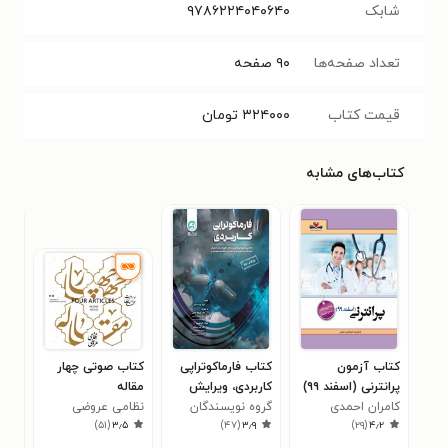
شابک
۹۷۸۶۲۲۴۰۴۰۶۴۰
تعداد صفحه‌ها
۹۰
صفحه
قیمت کتاب
۳۲۴۰۰۰
تومان
کتاب‌های مشابه
کتاب آزمون
کتاب فارماکوتراپی
کتاب صوتی چهار
کتا
پرانترنی (اسفند ۹۹)
کاربردی، ویرایش
مقاله
ساک
کامران احمدی
۲۰۲۵
گروه نویسندگان
نظامی عروضی
بیل
۰
)
۵۱
(
۳٫۵
)
۴۷
(
۳٫۹
)
۲۹
(
۴٫۲
سمرقندی