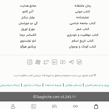
رمان عاشقانه
صادق هدایت
کتاب‌ صوتی
آلبر کامو
نمایشنامه
چارلز دیکنز
کتاب جامعه شناسی
گی دو موپاسان
کتاب شعر
جورج اورول
کتاب موفقیت و خودیاری
الکساندر دوما
کتاب تاریخ اسلام
لئو تولستوی
کتاب کودک و نوجوان
ویکتور هوگو
© کلیه حقوق این سایت محفوظ و متعلق به فروشگاه اینترنتی کتاب طاقچه است.
|
|
|
|
ورود و ثبت‌نام ناشران
ثبت‌نام مؤلفان
شرایط استفاده
سوالات متداول
ارتباط با پشتیبانی
©Taaghche.com
v
3.243.11