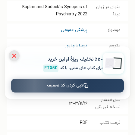
عنوان در زبان
Kaplan and Sadock’s Synopsis of
مبدأ
Psychiatry 2022
موضوع
پزشکی عمومی
مترجم
درسا داودپور
٪۵۰ تخفیف ویژۀ اولین خرید
گردآورنده
زهرا محمدی بینا
،
سارا صادقی پور میبدی
،
برای کتاب‌های متنی، با کد
FTX50
پریسا حمیدی عدل
انتشارات
انتشارات رزیدنت یار
کپی کردن کد تخفیف
سال انتشار
۱۴۰۳/۱۱/۱۶
نسخه فیزیکی
فرمت کتاب
PDF