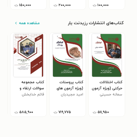
۱۰۰,۰۰۰
ت
۲۰۰,۰۰۰
ت
۱۵۰,۰۰۰
ت
کتاب‌های انتشارات رزیدنت یار
مشاهده همه
کتاب اختلالات
کتاب پروستات
کتاب مجموعه
کتا
حرکتی (ویژه آزمون
(ویژه آزمون های
سوالات ارتقاء و
سوا
های 1405)
سمانه حسینی
1405)
امید مجیدیان
قائم خدابخش
بورد تخصصی گوش،
یاس
تخص
سلکی سری
حلق و بینی 1404
404
۵۱۱,۹۵۰
ت
۷۱۹,۷۷۵
ت
۵۸۵,۹۰۰
ت