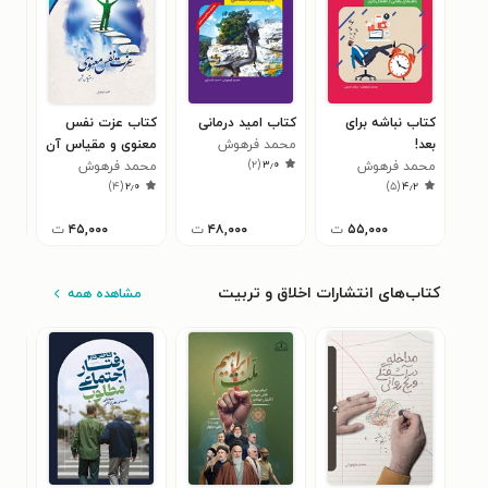
کتاب نباشه برای
کتاب امید درمانی
کتاب عزت نفس
کتا
بعد!
محمد فرهوش
معنوی و مقیاس آن
آشف
)
۲
(
۳٫۰
محمد فرهوش
محمد فرهوش
روا
محم
)
۴
(
۲٫۰
)
۵
(
۴٫۲
۵۵,۰۰۰
ت
۴۸,۰۰۰
ت
۴۵,۰۰۰
ت
کتاب‌های انتشارات اخلاق و تربیت
مشاهده همه