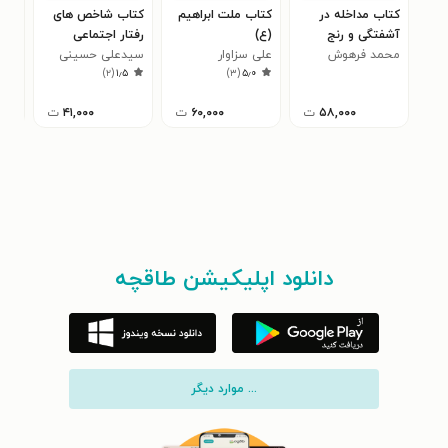
کتاب مداخله در
کتاب ملت ابراهیم
کتاب شاخص های
کتا
آشفتگی و رنج
(ع)
رفتار اجتماعی
مهد
روانی
محمد فرهوش
علی سزاوار
مطلوب
سیدعلی حسینی
)
۲
(
۱٫۵
)
۳
(
۵٫۰
پور اردکانی
۵۸,۰۰۰
ت
۶۰,۰۰۰
ت
۴۱,۰۰۰
ت
دانلود اپلیکیشن طاقچه
... موارد دیگر