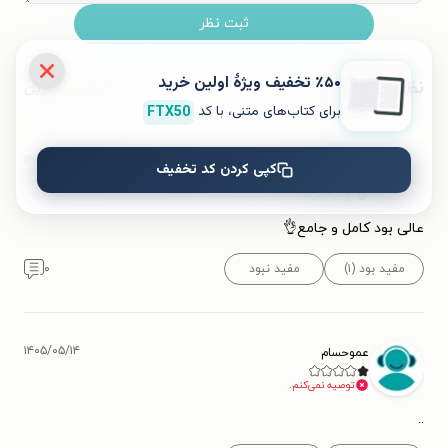
ثبت نظر
٪۵۰ تخفیف ویژۀ اولین خرید
نظرات کاربران
محبوب‌ترین
برای کتاب‌های متنی، با کد
FTX50
۱۴۰۴/۰۴/۲۰
سرباز رهبر
کپی کردن کد تخفیف
س
توصیه می‌کنم.
عالی بود کامل و جامع👌
مفید بود (۱)
مفید نبود
۰
۱۴۰۵/۰۵/۱۴
عموحسام
توصیه نمی‌کنم.
..