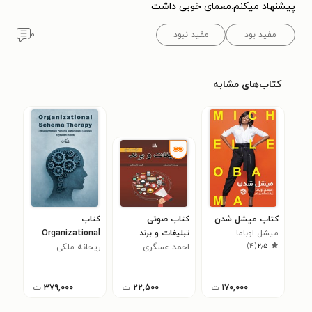
پیشنهاد میکنم.معمای خوبی داشت
مفید بود
مفید نبود
۰
کتاب‌های مشابه
کتاب میشل شدن
کتاب صوتی
کتاب
کتا
میشل اوباما
تبلیغات و برند
Organizational
گندم
)
۴
(
۲٫۵
احمد عسگری
ریحانه ملکی
Schema Therapy
داوود برا
۰
۱۷۰,۰۰۰
ت
۲۲,۵۰۰
ت
۳۷۹,۰۰۰
ت