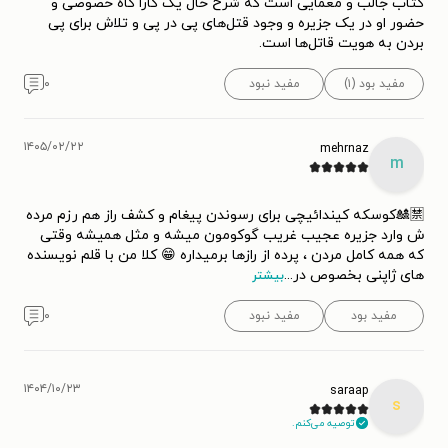
کتاب جالب و معمایی است که شرح حال یک کارآگاه خصوصی و
حضور او در یک جزیره و وجود قتل‌های پی در پی و تلاش برای پی
بردن به هویت قاتل‌ها است.
مفید بود (۱)
مفید نبود
۰
۱۴۰۵/۰۲/۲۲
mehrnaz
m
🈲🎎کوسکه کیندائیچی برای رسوندن پیغام و کشف راز هم رزم مرده
ش وارد جزیره عجیب غریب گوکومون میشه و مثل همیشه وقتی
که همه کامل مردن ، پرده از رازها برمیداره 😁 کلا من با قلم نویسنده
های ژاپنی بخصوص در
...
بیشتر
مفید بود
مفید نبود
۰
۱۴۰۴/۱۰/۲۳
saraap
s
توصیه می‌کنم.