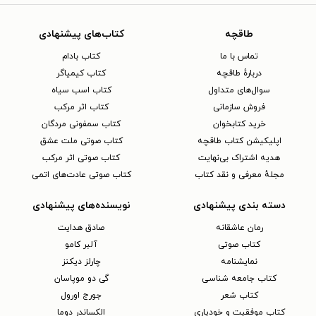
طاقچه
کتاب‌های پیشنهادی
تماس با ما
کتاب بادام
دربارهٔ طاقچه
کتاب کیمیاگر
سوال‌های متداول
کتاب اسب سیاه
فروش سازمانی
کتاب اثر مرکب
خرید کتابخوان
کتاب سمفونی مردگان
اپلیکیشن کتاب طاقچه
کتاب صوتی ملت عشق
هدیه اشتراک بی‌نهایت
کتاب صوتی اثر مرکب
مجلهٔ معرفی و نقد کتاب
کتاب صوتی عادت‌های اتمی
دسته بندی پیشنهادی
نویسنده‌های پیشنهادی
رمان عاشقانه
صادق هدایت
کتاب‌ صوتی
آلبر کامو
نمایشنامه
چارلز دیکنز
کتاب جامعه شناسی
گی دو موپاسان
کتاب شعر
جورج اورول
کتاب موفقیت و خودیاری
الکساندر دوما