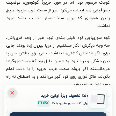
کوچک مرسوم بود، اما در مورد جزیرهٔ گوکومون، موقعیت
جغرافیایی هم ایجاب می‌کرد. غیر از سمت غرب جزیره، هیچ
زمین همواری که برای ساخت‌وساز مناسب باشد وجود
نداشت.
کوه سوریباچی کوه خیلی بلندی نبود. غیر از وجه غربی‌اش،
سه وجه دیگرش انگار مستقیم از دریا بیرون زده بودند. جایی
برای لنگر انداختن کشتی‌ها نداشت؛ جایی برای یافتن جای پا
بین خشکی و دریا نبود. به همین دلیل بود که جست‌وجوگرها
می‌دانستند اگر بروند سمت غرب جزیره را با دقت تمام
بگردند، قاتل فراری روی کوه گیر می‌افتد و به اصطلاح نه راه
پس دارد نه راه پیش.
٪۵۰ تخفیف ویژۀ اولین خرید
هلال ماه روی شانهٔ کوه سوریباچی نشسته بود. ستارگان
برای کتاب‌های متنی، با کد
FTX50
چشمک‌زن انگار لحظه به لحظه چند برابر می‌شدند. دم سفید
دودی راه شیری در سرتاسر آسمان کشیده شده بود. جزیرهٔ