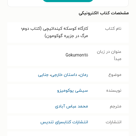
مشخصات کتاب الکترونیکی
نام کتاب
کارگاه کوسکه کیندائیچی (کتاب دوم؛
مرگ در جزیره گوکومون)
عنوان در زبان
Gokumontō
مبدأ
موضوع
رمان
،
داستان خارجی
،
جنایی
نویسنده
سیشی یوکومیزو
مترجم
محمد عباس آبادی
انتشارات
انتشارات کتابسرای تندیس