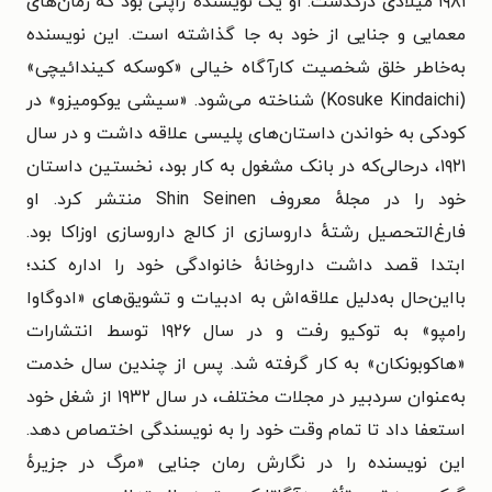
۱۹۸۱ میلادی درگذشت. او یک نویسندهٔ ژاپنی بود که رمان‌های
معمایی و جنایی از خود به جا گذاشته است. این نویسنده
به‌خاطر خلق شخصیت کارآگاه خیالی «کوسکه کیندائیچی»
(Kosuke Kindaichi) شناخته می‌شود. «سیشی یوکومیزو» در
کودکی به خواندن داستان‌های پلیسی علاقه داشت و در سال
۱۹۲۱، درحالی‌که در بانک مشغول به کار بود، نخستین داستان
خود را در مجلهٔ معروف Shin Seinen منتشر کرد. او
فارغ‌التحصیل رشتهٔ داروسازی از کالج داروسازی اوزاکا بود.
ابتدا قصد داشت داروخانهٔ خانوادگی خود را اداره کند؛
بااین‌حال به‌دلیل علاقه‌اش به ادبیات و تشویق‌های «ادوگاوا
رامپو» به توکیو رفت و در سال ۱۹۲۶ توسط انتشارات
«هاکوبونکان» به کار گرفته شد. پس از چندین سال خدمت
به‌عنوان سردبیر در مجلات مختلف، در سال ۱۹۳۲ از شغل خود
استعفا داد تا تمام وقت خود را به نویسندگی اختصاص دهد.
این نویسنده را در نگارش رمان جنایی «مرگ در جزیرهٔ