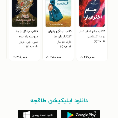
کتاب جام اختر غبار
کتاب زندگی پنهان
کتاب جنگل را به
کتا
یومه کیتاسی
آفتابگردان ها
درونت راه نده
مار
۰
)
۶
(
۲٫۷
مارتا مولنار
سی. جی. دروز
)
۶
(
۳٫۰
)
۹
(
۳٫۲
۴۶۰,۰۰۰
ت
۲۸۰,۰۰۰
ت
۳۱۵,۰۰۰
ت
دانلود اپلیکیشن طاقچه