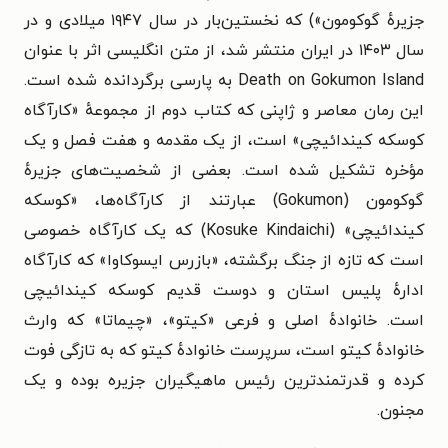
جزیرهٔ گوکومون») که نخستین‌بار در سال ۱۹۴۷ میلادی و در
سال ۱۴۰۳ در ایران منتشر شد، از متن انگلیسی اثر با عنوان
Death on Gokumon Island به پارسی برگردانده شده است.
این رمان معاصر و ژاپنی که کتاب دوم از مجموعهٔ «کارآگاه
کوسکه کیندائیچی» است، از یک مقدمه و هفت فصل و یک
مؤخره تشکیل شده است. بعضی از
شخصیت‌های جزیرهٔ
گوکومون (Gokumon) عبارتند از
کارآگاه‌ها، «
کوسکه
کیندائیچی» (
Kosuke Kindaichi
) که یک کارآگاه خصوصی
است که تازه از جنگ برگشته، «
بازرس ایسوکاوا» که کارآگاه
ادارهٔ پلیس استان و دوست قدیم کوسکه کیندائیچی
است.
خانوادهٔ اصلی و فرعی «کیتو»، «
چیماتا» که وارث
خانوادهٔ کیتو است،
سرپرست خانوادهٔ کیتو که به تازگی فوت
کرده و قدرتمندترین رئیس ماهیگیران جزیره بوده و یک
مجنون.