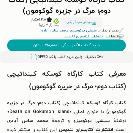
کتاب کارگاه کوسکه کیندائیچی (کتاب
دوم؛ مرگ در جزیره گوکومون)
۴.۸ امتیاز
خواندن نمونۀ رایگان
(از ۴ رأی)
پدیدآورندگان:
سیشی یوکومیزو
،
محمد عباس آبادی
انتشارات:
انتشارات کتابسرای تندیس
خرید کتاب الکترونیکی
|
۲۱۰,۰۰۰
تومان
٪۳۰ تخفیف اولین خرید کتاب با کد
OFF30
معرفی کتاب کارگاه کوسکه کیندائیچی
(کتاب دوم؛ مرگ در جزیره گوکومون)
کتاب کارگاه کوسکه کیندائیچی (کتاب دوم؛ مرگ در جزیره
گوکومون)
با عنوان اصلی «
Death on Gokumon Island
»
نوشتهٔ
سیشی یوکومیزو
و ترجمهٔ
محمد عباس آبادی
است.
انتشارات کتابسرای تندیس
این کتاب را منتشر کرده