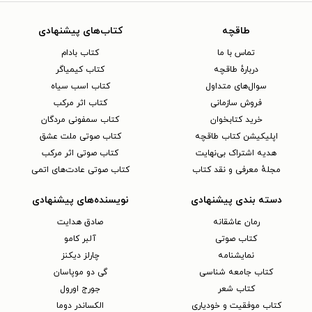
طاقچه
کتاب‌های پیشنهادی
تماس با ما
کتاب بادام
دربارهٔ طاقچه
کتاب کیمیاگر
سوال‌های متداول
کتاب اسب سیاه
فروش سازمانی
کتاب اثر مرکب
خرید کتابخوان
کتاب سمفونی مردگان
اپلیکیشن کتاب طاقچه
کتاب صوتی ملت عشق
هدیه اشتراک بی‌نهایت
کتاب صوتی اثر مرکب
مجلهٔ معرفی و نقد کتاب
کتاب صوتی عادت‌های اتمی
دسته بندی پیشنهادی
نویسنده‌های پیشنهادی
رمان عاشقانه
صادق هدایت
کتاب‌ صوتی
آلبر کامو
نمایشنامه
چارلز دیکنز
کتاب جامعه شناسی
گی دو موپاسان
کتاب شعر
جورج اورول
کتاب موفقیت و خودیاری
الکساندر دوما