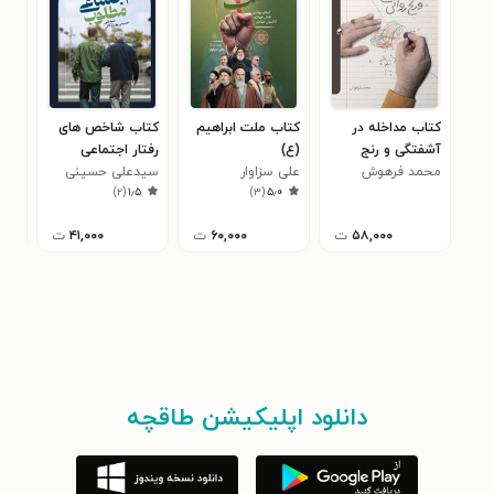
کتاب مداخله در
کتاب ملت ابراهیم
کتاب شاخص های
کتا
آشفتگی و رنج
(ع)
رفتار اجتماعی
مهد
روانی
محمد فرهوش
علی سزاوار
مطلوب
سیدعلی حسینی
)
۲
(
۱٫۵
)
۳
(
۵٫۰
پور اردکانی
۵۸,۰۰۰
ت
۶۰,۰۰۰
ت
۴۱,۰۰۰
ت
دانلود اپلیکیشن طاقچه