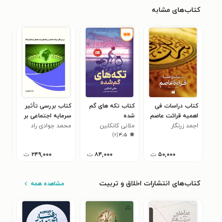
کتاب‌های مشابه
کتاب دراسات فی
کتاب تکه های گم
کتاب بررسی تأثیر
کتا
اهمیه قرائت عاصم
شده
سرمایه اجتماعی بر
باه
اجمد زرنگار
ملانی کانکلین
رفتارهای زیست
محمد جوادی راد
امی
)
۶
(
۴٫۵
محیطی گردشگران
ایلام
۵۰,۰۰۰
ت
۸۴,۰۰۰
ت
۲۴۹,۰۰۰
ت
کتاب‌های انتشارات اخلاق و تربیت
مشاهده همه