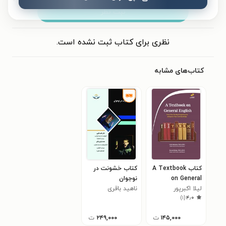
ثبت نظر
نظری برای کتاب ثبت نشده است.
کتاب‌های مشابه
کتاب A Textbook
کتاب خشونت در
on General
نوجوان
English
لیلا اکبرپور
ناهید باقری
)
۱
(
۴٫۰
۱۴۵,۰۰۰
ت
۲۴۹,۰۰۰
ت