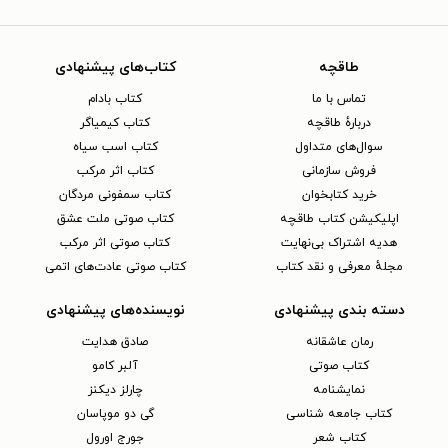
طاقچه
کتاب‌های پیشنهادی
تماس با ما
کتاب بادام
دربارهٔ طاقچه
کتاب کیمیاگر
سوال‌های متداول
کتاب اسب سیاه
فروش سازمانی
کتاب اثر مرکب
خرید کتابخوان
کتاب سمفونی مردگان
اپلیکیشن کتاب طاقچه
کتاب صوتی ملت عشق
هدیه اشتراک بی‌نهایت
کتاب صوتی اثر مرکب
مجلهٔ معرفی و نقد کتاب
کتاب صوتی عادت‌های اتمی
دسته بندی پیشنهادی
نویسنده‌های پیشنهادی
رمان عاشقانه
صادق هدایت
کتاب‌ صوتی
آلبر کامو
نمایشنامه
چارلز دیکنز
کتاب جامعه شناسی
گی دو موپاسان
کتاب شعر
جورج اورول