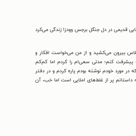
«شاید باور نکنید ولی واقعیت دارد. من داستانی نوشتم به اسم «وحشی» دربارۀ یک بچۀ وحشی که در خرابه‌های کلیسایی قدیمی در دل جنگل برجس وودز۱ زندگی می‌کرد
 نوشتم. در مدرسه خانمِ مشاوری بود به نام مولُوی۲ که مدام مرا از کلاس بیرون می‌کشید و از من می‌خواست افکار و
پیشرفت کنم؛ مدتی سعی‌ام را کردم اما کم‌کم
در مورد خودم نوشته بودم پاره کردم و در دفتر
داستانم پر از غلط‌های املایی است اما خب، آن