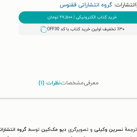
انتشارات:
گروه انتشاراتی ققنوس
خرید کتاب الکترونیکی
|
۶۷,۵۰۰
تومان
٪۳۰ تخفیف اولین خرید کتاب با کد
OFF30
معرفی
مشخصات
نظرات (۱)
ترجمهٔ
نسرین وکیلی
و تصویرگری
دیو مک‌کین
توسط
گروه انتشارا