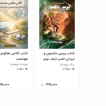
کتاب پرسی جکسون و
کتاب کلاس معکوس
ایزدان المپ (جلد دوم،
هوشمند
ریک ریوردان
دریای هیولاها)
فرشته فرهمند
)
۱
(
۵٫۰
)
۲
(
۵٫۰
۲۲۵,۰۰۰
ت
۱۹۸,۰۰۰