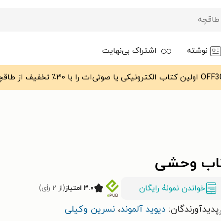
نوشته
اشتراک بی‌نهایت
اب وحشی
خواندن نمونۀ رایگان
۳.۰ امتیاز
(از ۲ رأی)
پدیدآورندگان:
دیوید آلموند
،
نسرین وکیلی