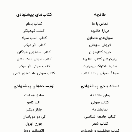
طاقچه
کتاب‌های پیشنهادی
تماس با ما
کتاب بادام
دربارهٔ طاقچه
کتاب کیمیاگر
سوال‌های متداول
کتاب اسب سیاه
فروش سازمانی
کتاب اثر مرکب
خرید کتابخوان
کتاب سمفونی مردگان
اپلیکیشن کتاب طاقچه
کتاب صوتی ملت عشق
هدیه اشتراک بی‌نهایت
کتاب صوتی اثر مرکب
مجلهٔ معرفی و نقد کتاب
کتاب صوتی عادت‌های اتمی
دسته بندی پیشنهادی
نویسنده‌های پیشنهادی
رمان عاشقانه
صادق هدایت
کتاب‌ صوتی
آلبر کامو
نمایشنامه
چارلز دیکنز
کتاب جامعه شناسی
گی دو موپاسان
کتاب شعر
جورج اورول
کتاب موفقیت و خودیاری
الکساندر دوما