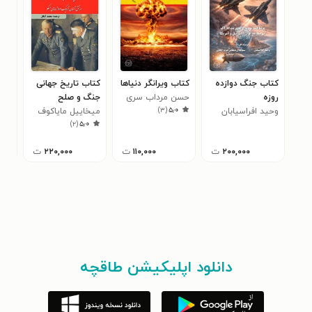
کتاب جنگ دوازده
کتاب ویرانگر دنیاها
کتاب تاریخ جهانی
کتا
روزه
حسن مرداب سری
جنگ و صلح
سیا
)
۳
(
۵٫۰
وحید افراسیابان
برجعلی زاده
میخاییل مایاکوف
پین
است
)
۲
(
۵٫۰
۲۰۰,۰۰۰
ت
۱۱۰,۰۰۰
ت
۲۲۰,۰۰۰
ت
دانلود اپلیکیشن طاقچه