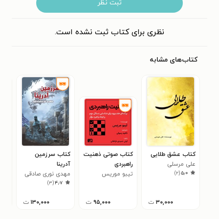
ثبت نظر
نظری برای کتاب ثبت نشده است.
کتاب‌های مشابه
کتاب عشق طلایی
کتاب صوتی ذهنیت
کتاب سرزمین
کتاب
علی مرسلی
راهبردی
آدرینا
عرب
)
۲
(
۵٫۰
تیبو موریس
مهدی نوری صادقی
اسل
حسن
۰
)
۳
(
۴٫۷
۳۰,۰۰۰
ت
۹۵,۰۰۰
ت
۱۳۰,۰۰۰
ت