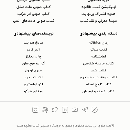
خرید کتابخوان
کتاب سمفونی مردگان
اپلیکیشن کتاب طاقچه
کتاب صوتی ملت عشق
هدیه اشتراک بی‌نهایت
کتاب صوتی اثر مرکب
مجلهٔ معرفی و نقد کتاب
کتاب صوتی عادت‌های اتمی
دسته بندی پیشنهادی
نویسنده‌های پیشنهادی
رمان عاشقانه
صادق هدایت
کتاب‌ صوتی
آلبر کامو
نمایشنامه
چارلز دیکنز
کتاب جامعه شناسی
گی دو موپاسان
کتاب شعر
جورج اورول
کتاب موفقیت و خودیاری
الکساندر دوما
کتاب تاریخ اسلام
لئو تولستوی
کتاب کودک و نوجوان
ویکتور هوگو
© کلیه حقوق این سایت محفوظ و متعلق به فروشگاه اینترنتی کتاب طاقچه است.