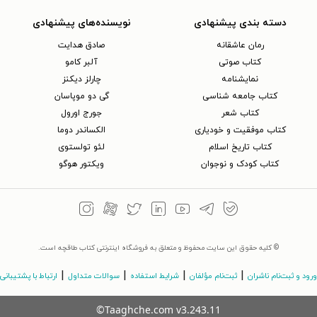
دسته بندی پیشنهادی
نویسنده‌های پیشنهادی
رمان عاشقانه
صادق هدایت
کتاب‌ صوتی
آلبر کامو
نمایشنامه
چارلز دیکنز
کتاب جامعه شناسی
گی دو موپاسان
کتاب شعر
جورج اورول
کتاب موفقیت و خودیاری
الکساندر دوما
کتاب تاریخ اسلام
لئو تولستوی
کتاب کودک و نوجوان
ویکتور هوگو
© کلیه حقوق این سایت محفوظ و متعلق به فروشگاه اینترنتی کتاب طاقچه است.
|
|
|
|
ورود و ثبت‌نام ناشران
ثبت‌نام مؤلفان
شرایط استفاده
سوالات متداول
ارتباط با پشتیبانی
©Taaghche.com
v
3.243.11