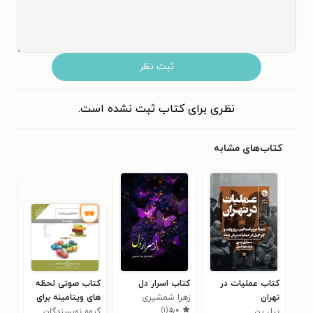
ثبت نظر
نظری برای کتاب ثبت نشده است.
کتاب‌های مشابه
کتاب عملیات در
کتاب اسرار دل
کتاب صوتی لحظه‌
کتا
تهران
زهرا شمشیری
های ویتامینه برای
خوش
)
۱
(
۵٫۰
بیل ین
شما
گروه نویسندگان
کری