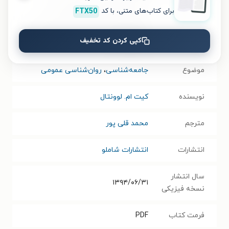
نام کتاب
مقدمه ای کوتاه بر روانشناسی دین
برای کتاب‌های متنی، با کد
FTX50
عنوان در زبان
A short Introduction The Psychology
کپی کردن کد تخفیف
مبدأ
Of Religious
موضوع
جامعه‌شناسی
،
روان‌شناسی عمومی
نویسنده
کیت ام. لوونتال
مترجم
محمد قلی پور
انتشارات
انتشارات شاملو
سال انتشار
۱۳۹۴/۰۶/۳۱
نسخه فیزیکی
فرمت کتاب
PDF