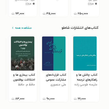
۳
)
۱
(
۱٫۰
)
۱
(
۱٫۰
۲۵۰,۰۰۰
ت
۳۵,۰۰۰
ت
۷۳,۰۰۰
ت
کتاب‌های انتشارات شاملو
مشاهده همه
کتاب چالش‌ ها و
کتاب قراردادهای
کتاب بیماری ها و
کتا
راهکارهای ترجمه
مشارکت عمومی
اختلالات بوقلمون
نو 
ملیحه طوسی زاده
علی منصوری
خصوصی در ایران و
حافظ م. حافظ
(جلد اول، بخش
حسی
برزیل
اول)
۶۶,۰۰۰
ت
۹۰,۰۰۰
ت
۸۳,۰۰۰
ت