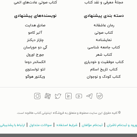
مجلهٔ معرفی و نقد کتاب
کتاب صوتی عادت‌های اتمی
دسته بندی پیشنهادی
نویسنده‌های پیشنهادی
رمان عاشقانه
صادق هدایت
کتاب‌ صوتی
آلبر کامو
نمایشنامه
چارلز دیکنز
کتاب جامعه شناسی
گی دو موپاسان
کتاب شعر
جورج اورول
کتاب موفقیت و خودیاری
الکساندر دوما
کتاب تاریخ اسلام
لئو تولستوی
کتاب کودک و نوجوان
ویکتور هوگو
© کلیه حقوق این سایت محفوظ و متعلق به فروشگاه اینترنتی کتاب طاقچه است.
|
|
|
|
ورود و ثبت‌نام ناشران
ثبت‌نام مؤلفان
شرایط استفاده
سوالات متداول
ارتباط با پشتیبانی