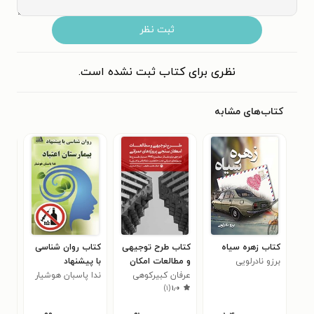
ثبت نظر
نظری برای کتاب ثبت نشده است.
کتاب‌های مشابه
کتاب زهره سیاه
کتاب طرح توجیهی
کتاب روان شناسی
کتا
برزو نادرلویی
و مطالعات امکان
با پیشنهاد
در ا
عرفان کبیرکوهی
سنجی پروژه های
بیمارستان اعتیاد
ندا پاسبان هوشیار
سیا
۰
)
۱
(
۱٫۰
عمرانی