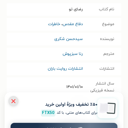
نام کتاب
رضای تو
موضوع
دفاع مقدس
،
خاطرات
نویسنده
سیدحسن شکری
مترجم
رنا سبزپوش
انتشارات
انتشارات روایت باران
سال انتشار
۱۴۰۱/۰۱/۱۰
نسخه فیزیکی
٪۵۰ تخفیف ویژۀ اولین خرید
فرمت کتاب
PDF
برای کتاب‌های متنی، با کد
FTX50
حجم فایل
۱۳.۶۶
مگابایت
کتاب