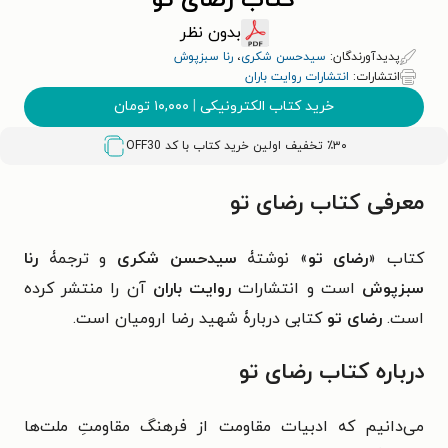
کتاب رضای تو
بدون نظر
پدیدآورندگان:
سیدحسن شکری
،
رنا سبزپوش
انتشارات:
انتشارات روایت باران
خرید کتاب الکترونیکی
|
۱۰,۰۰۰
تومان
٪۳۰ تخفیف اولین خرید کتاب با کد
OFF30
معرفی کتاب رضای تو
کتاب «
رضای تو
» نوشتۀ
سیدحسن شکری
و ترجمۀ
رنا
سبزپوش
است و انتشارات
روایت باران
آن را منتشر کرده
است.
رضای تو
کتابی دربارۀ شهید رضا ارومیان است.
درباره کتاب رضای تو
می‌دانیم که ادبیات مقاومت از فرهنگ مقاومتِ ملت‌ها