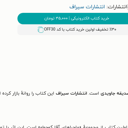
انتشارات:
انتشارات سیراف
خرید کتاب الکترونیکی
|
۴۵,۰۰۰
تومان
٪۳۰ تخفیف اولین خرید کتاب با کد
OFF30
یقه جاویدی
است.
انتشارات سیراف
این کتاب را روانهٔ بازار کر
منتشر شده، اولین کتاب از مجموعهٔ «ماجراهای آقا کوچولو» است. این اثر ب