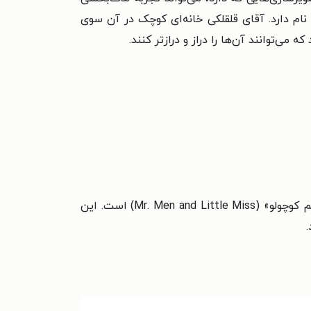
نام دارد. آقای قلقلکی خانه‌ای کوچک در آن سوی
 که می‌توانند آن‌ها را دراز و درازتر کنند.
راجر هارگریوز (Roger Hargreaves) در ۹ مه ۱۹۳۵ زاده شد. او نویسندهٔ مجموعه کتاب‌های کودکان با عنوان «آقا و خانم کوچولو» (Mr. Men and Little Miss) است. این