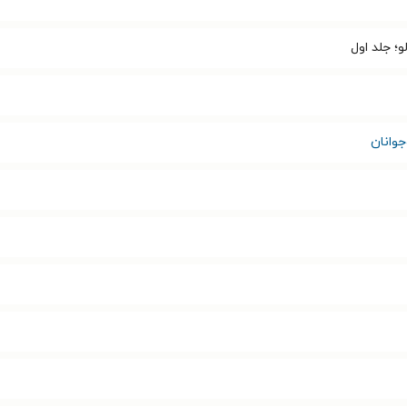
و؛ جلد اول
وانان