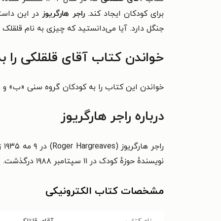
برای کودکان ایجاد کند.
راجر هارگریوز
در این داستا
جنگل دارد. آیا
می‌دانستید که چیزی به نام قلقلک 
خواندن کتاب آقای قلقلکی را ب
خواندن این کتاب را به کودکان گروه سنی «ب» و هم
درباره راجر هارگریوز
نویسندهٔ حوزهٔ کودک در ۱۱ سپتامبر ۱۹۸۸ درگذشت. پس از درگذشت او پسرش، «آدام» این مجموعه داستان را ادامه داد.
مشخصات کتاب الکترونیکی