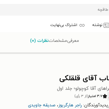
نوشته
اشتراک بی‌نهایت
معرفی
مشخصات
نظرات (۰)
قلکی
اب آقای قلقلکی
اهای آقا کوچولو؛ جلد اول
۳.۷ امتیاز
(از ۳ رأی)
پدیدآورندگان:
راجر هارگریوز
،
صدیقه جاویدی