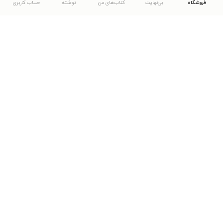
فروشگاه
بی‌نهایت
کتاب‌های من
نوشته
حساب کاربری
دانلود اپلیکیشن طاقچه
... موارد دیگر
مشاهدهٔ دیگر نسخه‌های طاقچه