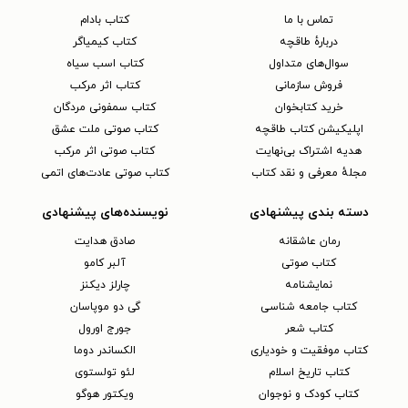
تماس با ما
کتاب بادام
دربارهٔ طاقچه
کتاب کیمیاگر
سوال‌های متداول
کتاب اسب سیاه
فروش سازمانی
کتاب اثر مرکب
خرید کتابخوان
کتاب سمفونی مردگان
اپلیکیشن کتاب طاقچه
کتاب صوتی ملت عشق
هدیه اشتراک بی‌نهایت
کتاب صوتی اثر مرکب
مجلهٔ معرفی و نقد کتاب
کتاب صوتی عادت‌های اتمی
دسته بندی پیشنهادی
نویسنده‌های پیشنهادی
رمان عاشقانه
صادق هدایت
کتاب‌ صوتی
آلبر کامو
نمایشنامه
چارلز دیکنز
کتاب جامعه شناسی
گی دو موپاسان
کتاب شعر
جورج اورول
کتاب موفقیت و خودیاری
الکساندر دوما
کتاب تاریخ اسلام
لئو تولستوی
کتاب کودک و نوجوان
ویکتور هوگو