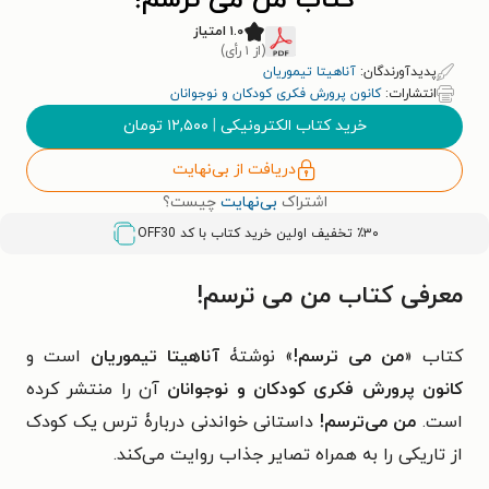
کتاب من می ترسم!
۱.۰ امتیاز
(از ۱ رأی)
پدیدآورندگان:
آناهیتا تیموریان
انتشارات:
کانون پرورش فکری کودکان و نوجوانان
خرید کتاب الکترونیکی
|
۱۲,۵۰۰
تومان
دریافت از بی‌نهایت
اشتراک
بی‌نهایت
چیست؟
٪۳۰ تخفیف اولین خرید کتاب با کد
OFF30
معرفی کتاب من می ترسم!
کتاب «
من می ترسم!
» نوشتۀ
آناهیتا تیموریان
است و
کانون پرورش فکری کودکان و نوجوانان
آن را منتشر کرده
است.
من می‌ترسم!
داستانی خواندنی دربارۀ ترس یک کودک
از تاریکی را به همراه تصایر جذاب روایت می‌کند.