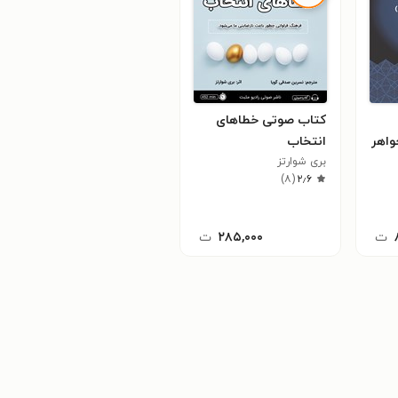
کتاب صوتی خطاهای
واهر
انتخاب
بری شوارتز
)
۸
(
۲٫۶
ت
۲۸۵,۰۰۰
ت