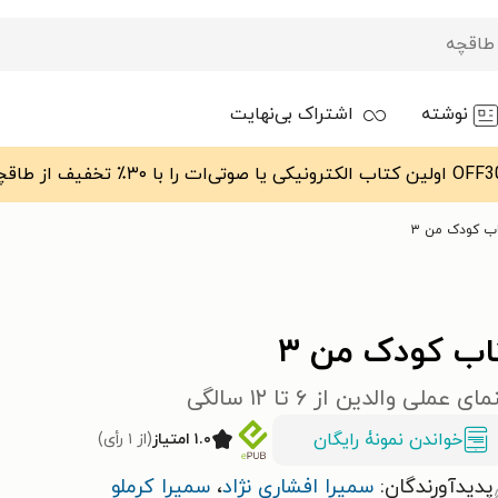
نوشته
اشتراک بی‌نهایت
ب کودک من ۳
اب کودک من ۳
ی عملی والدین از ۶ تا ۱۲ سالگی
خواندن نمونۀ رایگان
۱.۰ امتیاز
(از ۱ رأی)
پدیدآورندگان:
سمیرا افشاری نژاد
،
سمیرا کرملو