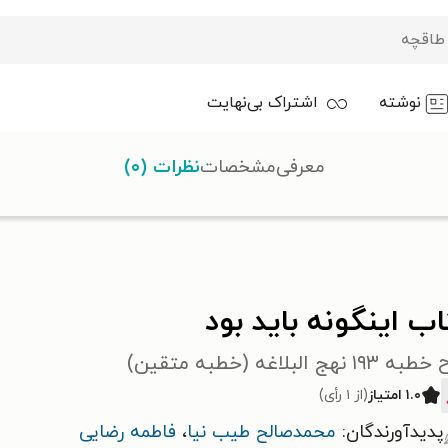
نوشته
اشتراک بی‌نهایت
معرفی
مشخصات
نظرات (۰)
ب اینگونه باید بود
۱ نهج البلاغه (خطبه متقین)
۱.۰ امتیاز
(از ۱ رأی)
پدیدآورندگان:
محمدصالح طیب نیا
،
فاطمه رضایی