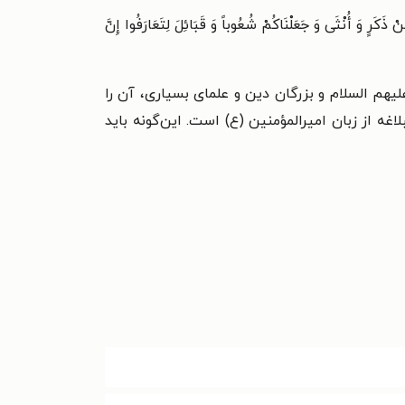
ثَی وَ جَعَلْنَاکُمْ شُعُوباً وَ قَبَائِلَ لِتَعَارَفُوا إِنَّ
لیهم السلام و بزرگان دین و علمای بسیاری، آن را
‌اند. اما یکی از برترین تفاسیری که از ائمۀ اطهار علیهم السلام به جا مانده، خطبۀ ۱۹۳ نهج البلاغه از زبان امیرالمؤمنین (ع) است. این‌گونه باید