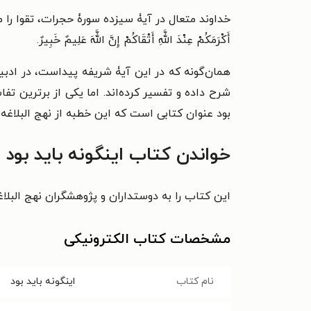
خداوند متعال در آیۀ سیزده سورۀ حجرات، تقوا را ملاک برتری انسان‌
أَکْرَمَکُمْ عِنْدَ اللَّهِ أَتْقَاکُمْ إِنَّ اللَّهَ عَلِیمٌ خَبِیرٌ.
همان‌گونه که در این آیۀ شریفه پیداست، در ادبیات
بود عنوان کتابی است که این خطبه از نهج البلاغه 
خواندن کتاب اینگونه باید بود 
این کتاب را به دوستداران و پژوهشگران نهج البلاغ
مشخصات کتاب الکترونیکی
نام کتاب
اینگونه باید بود