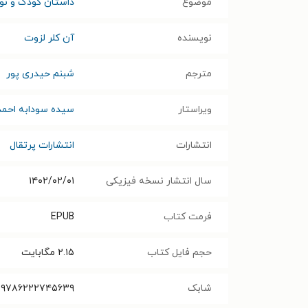
موضوع
داستان کودک و نوج
نویسنده
آن کلر لزوت
مترجم
شبنم حیدری پور
ویراستار
سیده سودابه احم
انتشارات
انتشارات پرتقال
سال انتشار نسخه فیزیکی
۱۴۰۲/۰۲/۰۱
فرمت کتاب
EPUB
حجم فایل کتاب
۲.۱۵
مگابایت
شابک
۹۷۸۶۲۲۲۷۴۵۶۳۹