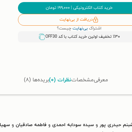
خرید کتاب الکترونیکی
|
۱۹۹,۰۰۰
تومان
دریافت از بی‌نهایت
اشتراک
بی‌نهایت
چیست؟
٪۳۰ تخفیف اولین خرید کتاب با کد
OFF30
معرفی
مشخصات
نظرات (۰)
بریده‌ها (۸)
بنم حیدری پور
و
سیده سودابه احمدی
و
فاطمه صادقیان
و
سهیلا