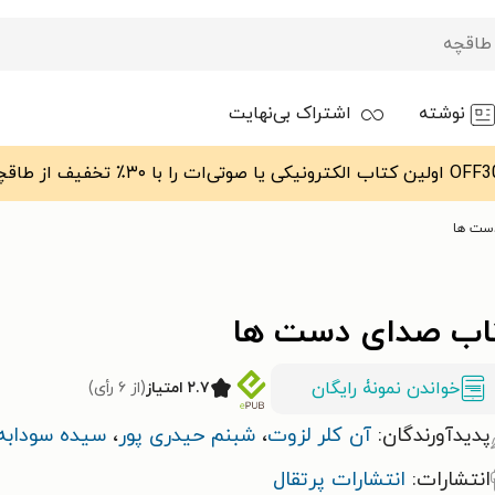
نوشته
اشتراک بی‌نهایت
ست ها
اب صدای دست ها
خواندن نمونۀ رایگان
۲.۷ امتیاز
(از ۶ رأی)
پدیدآورندگان:
آن کلر لزوت
،
شبنم حیدری پور
،
سیده سودابه
انتشارات:
انتشارات پرتقال