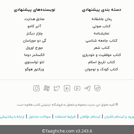
دسته بندی پیشنهادی
نویسنده‌های پیشنهادی
رمان عاشقانه
صادق هدایت
کتاب‌ صوتی
آلبر کامو
نمایشنامه
چارلز دیکنز
کتاب جامعه شناسی
گی دو موپاسان
کتاب شعر
جورج اورول
کتاب موفقیت و خودیاری
الکساندر دوما
کتاب تاریخ اسلام
لئو تولستوی
کتاب کودک و نوجوان
ویکتور هوگو
© کلیه حقوق این سایت محفوظ و متعلق به فروشگاه اینترنتی کتاب طاقچه است.
|
|
|
|
ورود و ثبت‌نام ناشران
ثبت‌نام مؤلفان
شرایط استفاده
سوالات متداول
ارتباط با پشتیبانی
©Taaghche.com
v
3.243.6