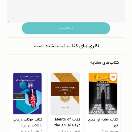
ثبت نظر
نظری برای کتاب ثبت نشده است.
کتاب‌های مشابه
کتاب سایه ای میان
کتاب Merits of
کتاب حرکات درمانی
کتا
نور
the Ahl al-Bayt
با تاکید بر درد،
در 
محمد رضائی
(AS) as
احمد ابن حنبل
کیوان کبیرکوه
دامنه حرکتی مفصل
فاط