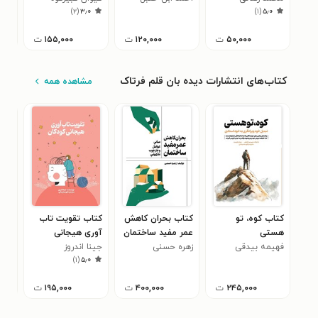
۰
)
۲
(
۳٫۰
)
۱
(
۵٫۰
mentioned in al-
و قدرت زانو
رمچ
Musnad (4)
۵۰,۰۰۰
ت
۱۲۰,۰۰۰
ت
۱۵۵,۰۰۰
ت
کتاب‌های انتشارات دیده بان قلم فرتاک
مشاهده همه
کتاب کوه، تو
کتاب بحران کاهش
کتاب تقویت تاب
کتا
هستی
عمر مفید ساختمان
آوری هیجانی
آدم‎ها
فهیمه بیدقی
زهره حسنی
کودکان
جینا اندروز
سیل
)
۱
(
۵٫۰
۲۴۵,۰۰۰
ت
۴۰۰,۰۰۰
ت
۱۹۵,۰۰۰
ت