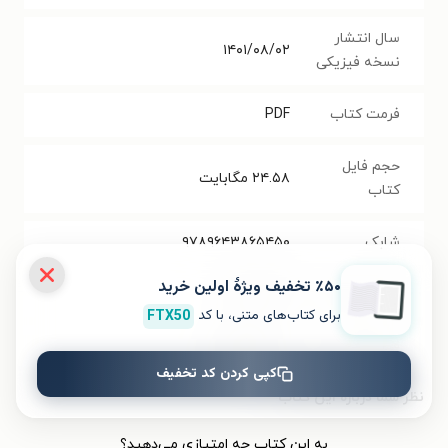
سال انتشار
۱۴۰۱/۰۸/۰۲
نسخه فیزیکی
فرمت کتاب
PDF
حجم فایل
۲۴.۵۸
مگابایت
کتاب
شابک
۹۷۸۹۶۴۳۸۶۵۴۵۰
٪۵۰ تخفیف ویژۀ اولین خرید
تعداد صفحه‌ها
۳۴۴
صفحه
برای کتاب‌های متنی، با کد
FTX50
قیمت کتاب
۱۳۰۰۰۰
تومان
کپی کردن کد تخفیف
نظر شما دربارهٔ این کتاب
به این کتاب چه امتیازی می‌دهید؟