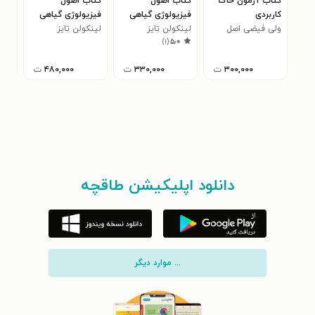
کتاب آزمون خاک
کتاب اصول
کتاب اصول
کتا
کاربردی
فیزیولوژی گیاهی
فیزیولوژی گیاهی
در ت
ولی فیضی اصل
(جلد دوم)
لینکولن تایز
(جلد اول)
لینکولن تایز
الکس
گاو
)
۱
(
۵٫۰
هری
۳۰۰,۰۰۰
ت
۳۳۰,۰۰۰
ت
۴۸۰,۰۰۰
ت
دانلود اپلیکیشن طاقچه
... موارد دیگر