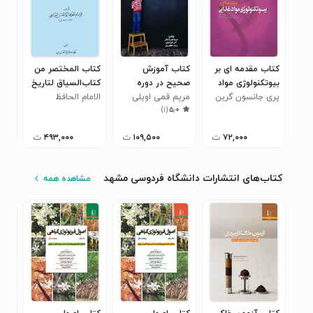
کتاب مقدمه ای بر
کتاب آموزش
کتاب المختصر من
کتا
بیوتکنولوژی مواد
صحیح در دوره
کتاب‌السیاق لتاریخ
دخت
غذایی
پری جانسون گرین
ابتدایی
مریم قمی اویلی
نیسابور
الامام الحافظ
فاط
۳
)
۱
(
۵٫۰
ابوالحسن الفارسی
۷۲,۰۰۰
ت
۱۰۹,۵۰۰
ت
۴۹۳,۰۰۰
ت
کتاب‌های انتشارات دانشگاه فردوسی مشهد
مشاهده همه