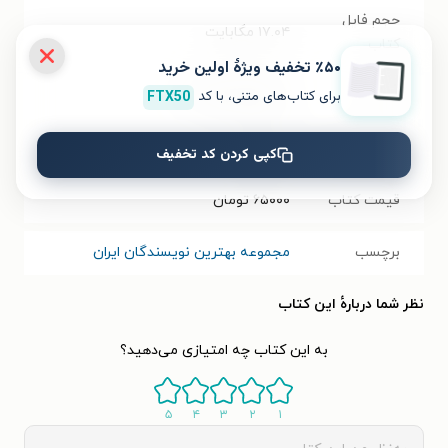
حجم فایل
۱۷.۰۴
مگابایت
کتاب
٪۵۰ تخفیف ویژۀ اولین خرید
برای کتاب‌های متنی، با کد
FTX50
شابک
۹۷۸۶۰۰۳۲۰۴۴۳۰
تعداد صفحه‌ها
۲۰
صفحه
کپی کردن کد تخفیف
قیمت کتاب
۶۵۰۰۰
تومان
برچسب
مجموعه بهترین نویسندگان ایران
نظر شما دربارهٔ این کتاب
به این کتاب چه امتیازی می‌دهید؟
۵
۴
۳
۲
۱