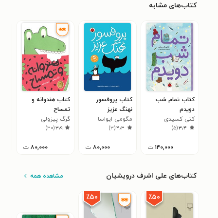
کتاب‌های مشابه
کتاب تمام شب
کتاب پروفسور
کتاب هندوانه و
کتا
دویدم
نهنگ عزیز
تمساح
درخ
کتی کسیدی
مگومی ایواسا
گرگ پیزولی
کرس
۲
)
۳۰
(
۳٫۹
)
۳
(
۴٫۳
)
۵
(
۳٫۴
۱۴۰,۰۰۰
ت
۸۰,۰۰۰
ت
۸۰,۰۰۰
ت
کتاب‌های علی اشرف درویشیان
مشاهده همه
٪۵۰
٪۵۰