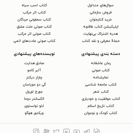
سوال‌های متداول
کتاب اسب سیاه
فروش سازمانی
کتاب اثر مرکب
خرید کتابخوان
کتاب سمفونی مردگان
اپلیکیشن کتاب طاقچه
کتاب صوتی ملت عشق
هدیه اشتراک بی‌نهایت
کتاب صوتی اثر مرکب
مجلهٔ معرفی و نقد کتاب
کتاب صوتی عادت‌های اتمی
دسته بندی پیشنهادی
نویسنده‌های پیشنهادی
رمان عاشقانه
صادق هدایت
کتاب‌ صوتی
آلبر کامو
نمایشنامه
چارلز دیکنز
کتاب جامعه شناسی
گی دو موپاسان
کتاب شعر
جورج اورول
کتاب موفقیت و خودیاری
الکساندر دوما
کتاب تاریخ اسلام
لئو تولستوی
کتاب کودک و نوجوان
ویکتور هوگو