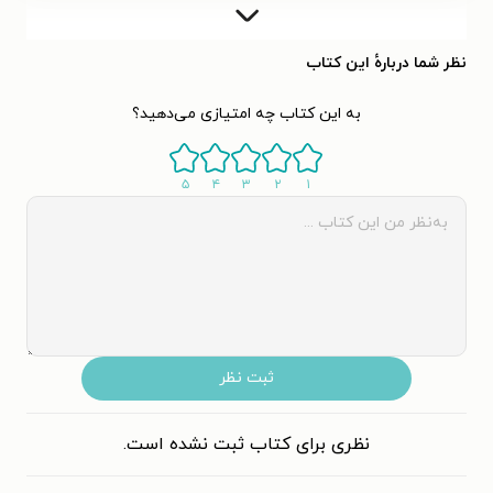
کاترین در سال ۱۹۵۶در میشیگان آمریکا به دنیا آمد و سال‌های بعد
را در تگزاس، فلوریدا، کالیفرنیا و کارولینای شمالی گذراند. او بعد از
تحصیل در دانشگاه تگزاس آستین، اولین اثرش را با نام «میداس
نظر شما دربارهٔ این کتاب
تاچ» به‌عنوان نویسنده شبح (ghost writer) و با نام مستعار
به این کتاب چه امتیازی می‌دهید؟
«کاترین کندال» منتشر کرد. کاترین با آدام گرانت (نویسنده محبوب
کودکان) ازدواج کرد؛ و همراه با او کتاب‌های بسیاری برای کودکان
۵
۴
۳
۲
۱
نوشت.
کاترین و آدام، در سال ۱۹۹۷ صاحب یک ختر شدند و در سال ۲۰۰۳
تصمیم گرفتند سرپرستی دختری چینی به نام جولیا را هم به عهده
بگیرند تا یک خانواده‌ی چهارنفره داشته باشند. کاترین اپلگیت در
حال حاضر همراه با همسر و فرزندانش در ارواینِ ایالت کالیفرنیا
ثبت نظر
زندگی می‌کند.
کاترین به گفته‌ی خودش یکی از مسخره‌ترین مسیرها را برای
نظری برای کتاب ثبت نشده است.
نویسنده شدن طی کرده است. سال‌های سال به‌عنوان پیشخدمت