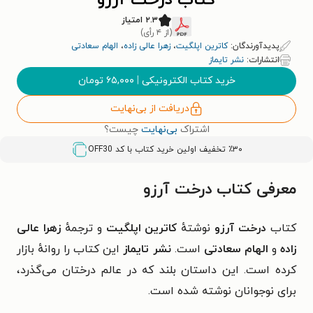
کتاب درخت آرزو
۲.۳ امتیاز
(از ۴ رأی)
پدیدآورندگان:
کاترین اپلگیت
،
زهرا عالی زاده
،
الهام سعادتی
انتشارات:
نشر تایماز
خرید کتاب الکترونیکی
|
۶۵,۰۰۰
تومان
دریافت از بی‌نهایت
اشتراک
بی‌نهایت
چیست؟
٪۳۰ تخفیف اولین خرید کتاب با کد
OFF30
معرفی کتاب درخت آرزو
کتاب
درخت آرزو
نوشتهٔ
کاترین اپلگیت
و ترجمهٔ
زهرا عالی
زاده
و
الهام سعادتی
است.
نشر تایماز
این کتاب را روانهٔ بازار
کرده است. این داستان بلند که در عالم درختان می‌گذرد،
برای نوجوانان نوشته شده است.