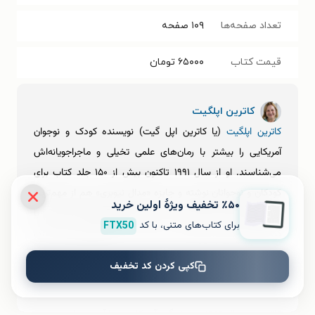
تعداد صفحه‌ها
۱۰۹
صفحه
قیمت کتاب
۶۵۰۰۰
تومان
کاترین اپلگیت
کاترین اپلگیت
(یا کاترین اپل گیت) نویسنده کودک و نوجوان
آمریکایی را بیشتر با رمان‌های علمی تخیلی و ماجراجویانه‌اش
می‌شناسند. او از سال ۱۹۹۱ تاکنون بیش از ۱۵۰ جلد کتاب برای
کودکان و نوجوانان نوشته و جایزه «مدال نیوبری» هم از مهم‌ترین
٪۵۰ تخفیف ویژۀ اولین خرید
افتخارات اوست. شهرت او در میان مخاطبان ایرانی بیشتر با
برای کتاب‌های متنی، با کد
FTX50
کتاب‌های «ایوان منحصر به فرد» و «پاستیل‌های بنفش»و
«
ویلودین
» به دست آمده است. در ادامه با زندگی و آثار او بیشتر
کپی کردن کد تخفیف
آشنا می‌شویم.