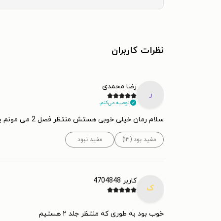
نظرات کاربران
رضا محمدی
ر
توصیه می‌کنم.
سلام رمان خیلی خوبی هستش منتظر فصل 2 می مونم با تشکر
مفید بود (۱۳)
مفید نبود
کاربر 4704848
ک
خوب بود به طوری که منتظر جلد ۲ هستیم