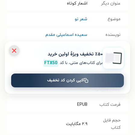
عنوان دیگر
اشعار کوتاه
موضوع
شعر نو
نویسنده
سعیده اسماعیلی مقدم
ویراستار
عبدالله محمدزاده سامانلو
٪۵۰ تخفیف ویژۀ اولین خرید
برای کتاب‌های متنی، با کد
FTX50
انتشارات
نشر بید
کپی کردن کد تخفیف
سال انتشار
۱۴۰۰/۰۵/۱۴
نسخه فیزیکی
فرمت کتاب
EPUB
حجم فایل
۲.۹
مگابایت
کتاب