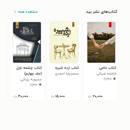
کتاب‌های نشر بید
مشاهده همه
کتاب حامی
کتاب ارده شیره
کتاب چشمه غزل
کتا
فاطمه ضیائی
محمدرضا احمدی
(جلد چهارم)
ناز
)
۱
(
۳٫۰
محبوبه یزدانی
بهر
)
۱
(
۲٫۰
۲۰,۰۰۰
ت
۱۵,۰۰۰
ت
۴۰,۰۰۰
ت