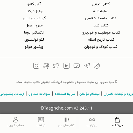
کتاب‌ صوتی
آلبر کامو
نمایشنامه
چارلز دیکنز
کتاب جامعه شناسی
گی دو موپاسان
کتاب شعر
جورج اورول
کتاب موفقیت و خودیاری
الکساندر دوما
کتاب تاریخ اسلام
لئو تولستوی
کتاب کودک و نوجوان
ویکتور هوگو
© کلیه حقوق این سایت محفوظ و متعلق به فروشگاه اینترنتی کتاب طاقچه است.
|
|
|
|
ورود و ثبت‌نام ناشران
ثبت‌نام مؤلفان
شرایط استفاده
سوالات متداول
ارتباط با پشتیبانی
©Taaghche.com
v
3.243.11
فروشگاه
بی‌نهایت
کتاب‌های من
نوشته
حساب کاربری