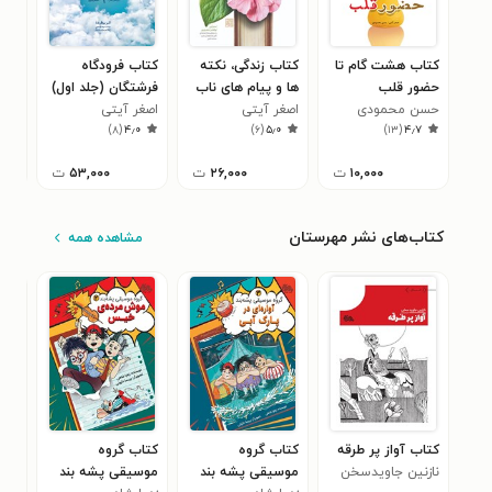
کتاب هشت گام تا
کتاب زندگی، نکته
کتاب فرودگاه
کتا
حضور قلب
ها و پیام های ناب
فرشتگان (جلد اول)
فرش
حسن محمودی
اصغر آیتی
از صحیفه سجادیه
اصغر آیتی
سوم
اصغ
۰
)
۸
(
۴٫۰
)
۶
(
۵٫۰
)
۱۳
(
۴٫۷
(جلد اول)
۱۰,۰۰۰
ت
۲۶,۰۰۰
ت
۵۳,۰۰۰
ت
کتاب‌های نشر مهرستان
مشاهده همه
کتاب آواز پر طرقه
کتاب گروه
کتاب گروه
کتا
نازنین جاویدسخن
موسیقی پشه بند
موسیقی پشه بند
موس