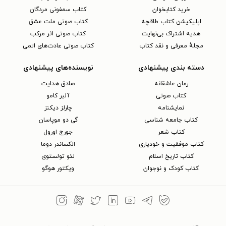
خرید کتابخوان
کتاب سمفونی مردگان
اپلیکیشن کتاب طاقچه
کتاب صوتی ملت عشق
هدیه اشتراک بی‌نهایت
کتاب صوتی اثر مرکب
مجلهٔ معرفی و نقد کتاب
کتاب صوتی عادت‌های اتمی
دسته بندی پیشنهادی
نویسنده‌های پیشنهادی
رمان عاشقانه
صادق هدایت
کتاب‌ صوتی
آلبر کامو
نمایشنامه
چارلز دیکنز
کتاب جامعه شناسی
گی دو موپاسان
کتاب شعر
جورج اورول
کتاب موفقیت و خودیاری
الکساندر دوما
کتاب تاریخ اسلام
لئو تولستوی
کتاب کودک و نوجوان
ویکتور هوگو