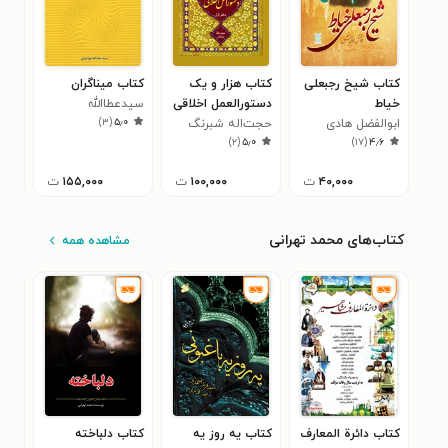
کتاب شیخ رجبعلی
کتاب هزار و یک
کتاب میناگران
کتا
خیاط
دستورالعمل اخلاقی
سیدعطاالله
خوب
)
۳
(
۵٫۰
ابوالفضل هادی
حجت‌اله شبرنگ
مهاجرانی
مرت
۳
)
۲
(
۵٫۰
)
۱۷
(
۴٫۶
منش
مریدانی
مشک
۴۰,۰۰۰
ت
۱۰۰,۰۰۰
ت
۱۵۵,۰۰۰
ت
کتاب‌های محمد تهرانی
مشاهده همه
کتاب دائرة المعارف
کتاب یه روز یه
کتاب دلباخته
کتا