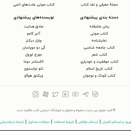
مجلهٔ معرفی و نقد کتاب
کتاب صوتی عادت‌های اتمی
دسته بندی پیشنهادی
نویسنده‌های پیشنهادی
رمان عاشقانه
صادق هدایت
کتاب‌ صوتی
آلبر کامو
نمایشنامه
چارلز دیکنز
کتاب جامعه شناسی
گی دو موپاسان
کتاب شعر
جورج اورول
کتاب موفقیت و خودیاری
الکساندر دوما
کتاب تاریخ اسلام
لئو تولستوی
کتاب کودک و نوجوان
ویکتور هوگو
© کلیه حقوق این سایت محفوظ و متعلق به فروشگاه اینترنتی کتاب طاقچه است.
|
|
|
|
ورود و ثبت‌نام ناشران
ثبت‌نام مؤلفان
شرایط استفاده
سوالات متداول
ارتباط با پشتیبانی