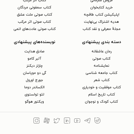
فروش سازمانی
کتاب اثر مرکب
خرید کتابخوان
کتاب سمفونی مردگان
اپلیکیشن کتاب طاقچه
کتاب صوتی ملت عشق
هدیه اشتراک بی‌نهایت
کتاب صوتی اثر مرکب
مجلهٔ معرفی و نقد کتاب
کتاب صوتی عادت‌های اتمی
دسته بندی پیشنهادی
نویسنده‌های پیشنهادی
رمان عاشقانه
صادق هدایت
کتاب‌ صوتی
آلبر کامو
نمایشنامه
چارلز دیکنز
کتاب جامعه شناسی
گی دو موپاسان
کتاب شعر
جورج اورول
کتاب موفقیت و خودیاری
الکساندر دوما
کتاب تاریخ اسلام
لئو تولستوی
کتاب کودک و نوجوان
ویکتور هوگو