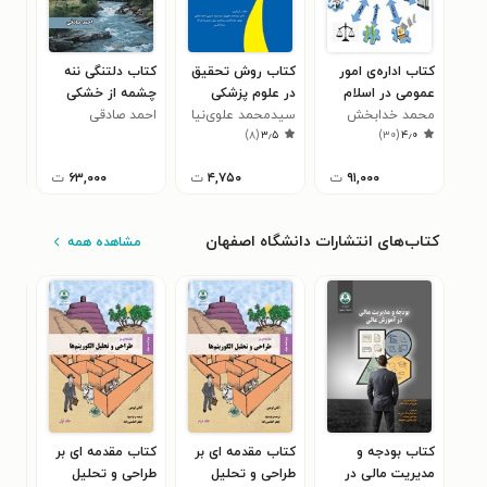
کتاب اداره‌ی امور
کتاب روش تحقیق
کتاب دلتنگی ننه
کتا
عمومی در اسلام
در علوم پزشکی
چشمه از خشکی
شرح
محمد خدابخش
سیدمحمد علوی‌نیا
قنات دل
احمد صادقی
یادگ
احم
۰
)
۸
(
۳٫۵
)
۳۰
(
۴٫۰
۹۱,۰۰۰
ت
۴,۷۵۰
ت
۶۳,۰۰۰
ت
کتاب‌های انتشارات دانشگاه اصفهان
مشاهده همه
کتاب بودجه و
کتاب مقدمه‌ ای بر
کتاب مقدمه‌ ای بر
کتا
مدیریت مالی در
طراحی و تحلیل
طراحی و تحلیل
فشا