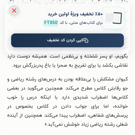
داشت. البته کیوان همیشه دقیقه نودی بوده است و فکر
می‌کنم علت افت تحصیلی‌اش بی‌برنامگی و اهمال‌کاری‌اش
٪۵۰ تخفیف ویژۀ اولین خرید
باشد. به همین دلیل معدل نیمسال اولش ۱۵ شد و چون از
برای کتاب‌های متنی، با کد
FTX50
امتحانات دی ماه به بعد مطالعه‌اش خیلی کمتر شده و
همینطور بد اخلاق‌تر، این نیمسال احتمالا خیلی از قبل بدتر
کپی کردن کد تخفیف
خواهد شد. اگر بخواهم چند مورد از ویژگی‌های کیوان را
بگویم، او پسر شلخته و بی‌نظمی است. همیشه دوست دارد
نقاشی بکشد یا برای تفریح به صحرا یا باغ پدربزرگش برود.
کیوان مشکلش را بی‌علاقه بودن به درس‌های رشته ریاضی و
جو رقابتی کلاس مطرح می‌کند. همچنین می‌گوید در بعضی
کلاس‌ها اضطراب شدیدی دارد. با اینکه درس را خوب
خوانده، اما برای جواب دادن در کلاس بخصوص در
پرسش‌های شفاهی، اضطراب پیدا می‌کند. همچنین از آینده
شغلی رشته ریاضی زیاد خوشش نمی‌آید.
»