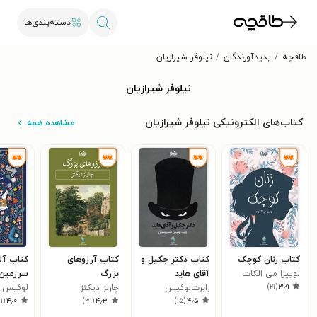
دسته‌بندی‌ها
طاقچه
پدیدآورندگان
نیلوفر شیرازیان
نیلوفر شیرازیان
کتاب‌های الکترونیکی نیلوفر شیرازیان
مشاهده همه
کتاب زنان کوچک
کتاب دکتر جکیل و
کتاب آرزوهای
کتاب آل
لوییزا می الکات
آقای هاید
بزرگ
سرزمین
)
۲۱
(
۳٫۹
رابرت‌لوئیس
چارلز دیکنز
لوئیس ک
۱۱
(
۴٫۰
)
۳۱
(
۴٫۳
)
۱۵
(
۴٫۵
استیونسون