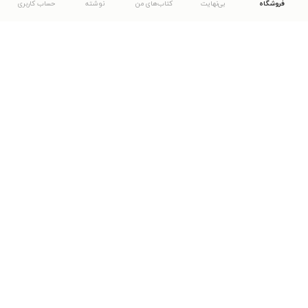
فروشگاه
بی‌نهایت
کتاب‌های من
نوشته
حساب کاربری
دانلود اپلیکیشن طاقچه
... موارد دیگر
مشاهدهٔ دیگر نسخه‌های طاقچه