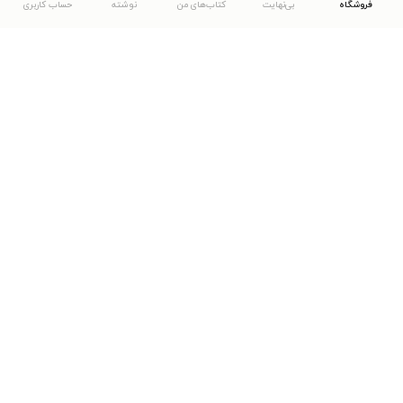
فروشگاه
بی‌نهایت
کتاب‌های من
نوشته
حساب کاربری
دانلود اپلیکیشن طاقچه
... موارد دیگر
مشاهدهٔ دیگر نسخه‌های طاقچه